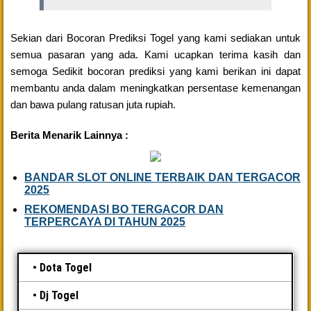
Sekian dari Bocoran Prediksi Togel yang kami sediakan untuk
semua pasaran yang ada. Kami ucapkan terima kasih dan
semoga Sedikit bocoran prediksi yang kami berikan ini dapat
membantu anda dalam meningkatkan persentase kemenangan
dan bawa pulang ratusan juta rupiah.
Berita Menarik Lainnya :
BANDAR SLOT ONLINE TERBAIK DAN TERGACOR
2025
REKOMENDASI BO TERGACOR DAN
TERPERCAYA DI TAHUN 2025
Dota Togel
Dj Togel