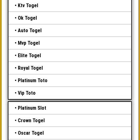
Ktv Togel
Ok Togel
Auto Togel
Mvp Togel
Elite Togel
Royal Togel
Platinum Toto
Vip Toto
Platinum Slot
Crown Togel
Oscar Togel