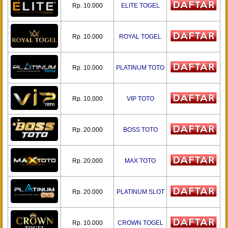
Rp. 10.000
ELITE TOGEL
Rp. 10.000
ROYAL TOGEL
Rp. 10.000
PLATINUM TOTO
Rp. 10.000
VIP TOTO
Rp. 20.000
BOSS TOTO
Rp. 20.000
MAX TOTO
Rp. 20.000
PLATINUM SLOT
Rp. 10.000
CROWN TOGEL