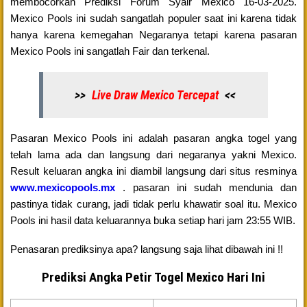
membocorkan Prediksi Forum Syair Mexico 16-03-2025.
Mexico Pools ini sudah sangatlah populer saat ini karena tidak
hanya karena kemegahan Negaranya tetapi karena pasaran
Mexico Pools ini sangatlah Fair dan terkenal.
>>
Live Draw Mexico Tercepat
<<
Pasaran Mexico Pools ini adalah pasaran angka togel yang
telah lama ada dan langsung dari negaranya yakni Mexico.
Result keluaran angka ini diambil langsung dari situs resminya
www.mexicopools.mx
. pasaran ini sudah mendunia dan
pastinya tidak curang, jadi tidak perlu khawatir soal itu. Mexico
Pools ini hasil data keluarannya buka setiap hari jam 23:55 WIB.
Penasaran prediksinya apa? langsung saja lihat dibawah ini !!
Prediksi Angka Petir Togel Mexico Hari Ini