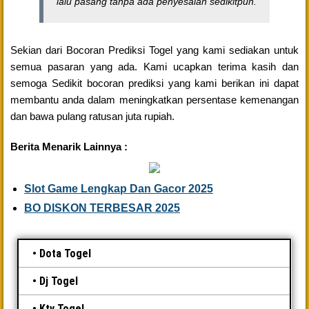
lalu pasang tanpa ada penyesalan sedikitpun.
Sekian dari Bocoran Prediksi Togel yang kami sediakan untuk
semua pasaran yang ada. Kami ucapkan terima kasih dan
semoga Sedikit bocoran prediksi yang kami berikan ini dapat
membantu anda dalam meningkatkan persentase kemenangan
dan bawa pulang ratusan juta rupiah.
Berita Menarik Lainnya :
Slot Game Lengkap Dan Gacor 2025
BO DISKON TERBESAR 2025
Dota Togel
Dj Togel
Ktv Togel