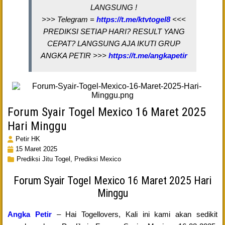
LANGSUNG !
>>> Telegram =
https://t.me/ktvtogel8
<<<
PREDIKSI SETIAP HARI? RESULT YANG
CEPAT? LANGSUNG AJA IKUTI GRUP
ANGKA PETIR >>>
https://t.me/angkapetir
Forum Syair Togel Mexico 16 Maret 2025
Hari Minggu
Petir HK
15 Maret 2025
Prediksi Jitu Togel,
Prediksi Mexico
Forum Syair Togel Mexico 16 Maret 2025 Hari
Minggu
Angka Petir
– Hai Togellovers, Kali ini kami akan sedikit