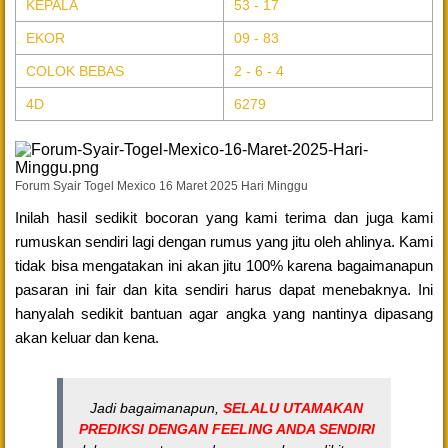
KEPALA
53 - 17
EKOR
09 - 83
COLOK BEBAS
2 - 6 - 4
4D
6279
Forum Syair Togel Mexico 16 Maret 2025 Hari Minggu
Inilah hasil sedikit bocoran yang kami terima dan juga kami
rumuskan sendiri lagi dengan rumus yang jitu oleh ahlinya. Kami
tidak bisa mengatakan ini akan jitu 100% karena bagaimanapun
pasaran ini fair dan kita sendiri harus dapat menebaknya. Ini
hanyalah sedikit bantuan agar angka yang nantinya dipasang
akan keluar dan kena.
Jadi bagaimanapun,
SELALU UTAMAKAN
PREDIKSI DENGAN FEELING ANDA SENDIRI