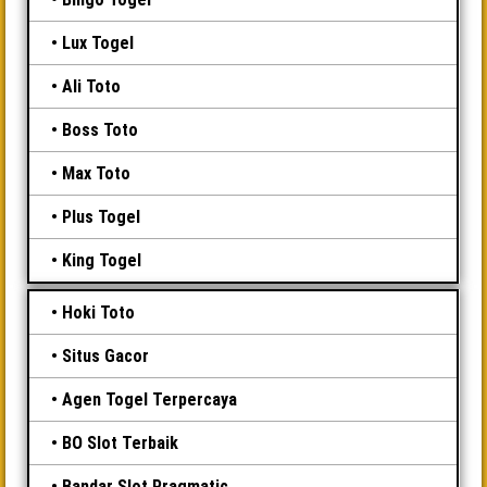
Lux Togel
Ali Toto
Boss Toto
Max Toto
Plus Togel
King Togel
Hoki Toto
Situs Gacor
Agen Togel Terpercaya
BO Slot Terbaik
Bandar Slot Pragmatic