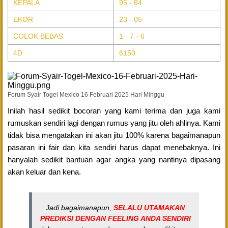
KEPALA
95 - 84
EKOR
23 - 05
COLOK BEBAS
1 - 7 - 6
4D
6150
Forum Syair Togel Mexico 16 Februari 2025 Hari Minggu
Inilah hasil sedikit bocoran yang kami terima dan juga kami
rumuskan sendiri lagi dengan rumus yang jitu oleh ahlinya. Kami
tidak bisa mengatakan ini akan jitu 100% karena bagaimanapun
pasaran ini fair dan kita sendiri harus dapat menebaknya. Ini
hanyalah sedikit bantuan agar angka yang nantinya dipasang
akan keluar dan kena.
Jadi bagaimanapun,
SELALU UTAMAKAN
PREDIKSI DENGAN FEELING ANDA SENDIRI