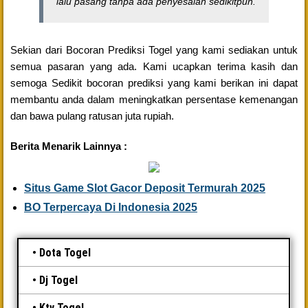
lalu pasang tanpa ada penyesalan sedikitpun.
Sekian dari Bocoran Prediksi Togel yang kami sediakan untuk
semua pasaran yang ada. Kami ucapkan terima kasih dan
semoga Sedikit bocoran prediksi yang kami berikan ini dapat
membantu anda dalam meningkatkan persentase kemenangan
dan bawa pulang ratusan juta rupiah.
Berita Menarik Lainnya :
Situs Game Slot Gacor Deposit Termurah 2025
BO Terpercaya Di Indonesia 2025
Dota Togel
Dj Togel
Ktv Togel