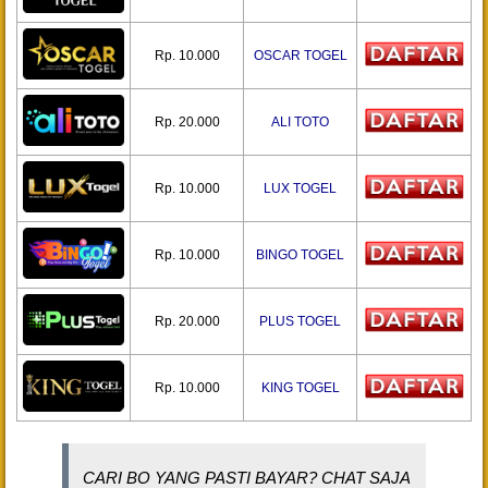
Rp. 10.000
OSCAR TOGEL
Rp. 20.000
ALI TOTO
Rp. 10.000
LUX TOGEL
Rp. 10.000
BINGO TOGEL
Rp. 20.000
PLUS TOGEL
Rp. 10.000
KING TOGEL
CARI BO YANG PASTI BAYAR? CHAT SAJA