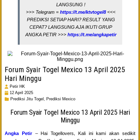
LANGSUNG !
>>> Telegram =
https://t.me/ktvtogel8
<<<
PREDIKSI SETIAP HARI? RESULT YANG
CEPAT? LANGSUNG AJA IKUTI GRUP
ANGKA PETIR >>>
https://t.me/angkapetir
Forum Syair Togel Mexico 13 April 2025
Hari Minggu
Petir HK
12 April 2025
Prediksi Jitu Togel,
Prediksi Mexico
Forum Syair Togel Mexico 13 April 2025 Hari
Minggu
Angka Petir
– Hai Togellovers, Kali ini kami akan sedikit