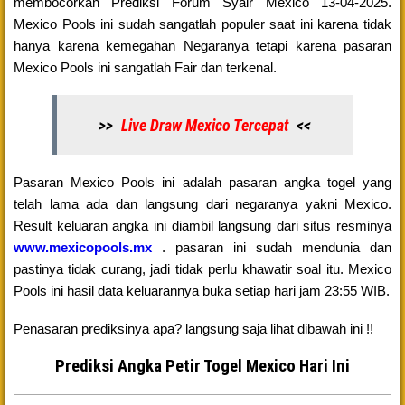
membocorkan Prediksi Forum Syair Mexico 13-04-2025.
Mexico Pools ini sudah sangatlah populer saat ini karena tidak
hanya karena kemegahan Negaranya tetapi karena pasaran
Mexico Pools ini sangatlah Fair dan terkenal.
>>
Live Draw Mexico Tercepat
<<
Pasaran Mexico Pools ini adalah pasaran angka togel yang
telah lama ada dan langsung dari negaranya yakni Mexico.
Result keluaran angka ini diambil langsung dari situs resminya
www.mexicopools.mx
. pasaran ini sudah mendunia dan
pastinya tidak curang, jadi tidak perlu khawatir soal itu. Mexico
Pools ini hasil data keluarannya buka setiap hari jam 23:55 WIB.
Penasaran prediksinya apa? langsung saja lihat dibawah ini !!
Prediksi Angka Petir Togel Mexico Hari Ini