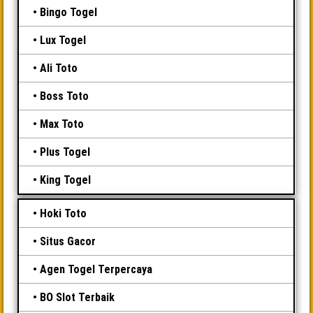
Bingo Togel
Lux Togel
Ali Toto
Boss Toto
Max Toto
Plus Togel
King Togel
Hoki Toto
Situs Gacor
Agen Togel Terpercaya
BO Slot Terbaik