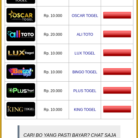
Rp. 10.000
OSCAR TOGEL
Rp. 20.000
ALI TOTO
Rp. 10.000
LUX TOGEL
Rp. 10.000
BINGO TOGEL
Rp. 20.000
PLUS TOGEL
Rp. 10.000
KING TOGEL
CARI BO YANG PASTI BAYAR? CHAT SAJA