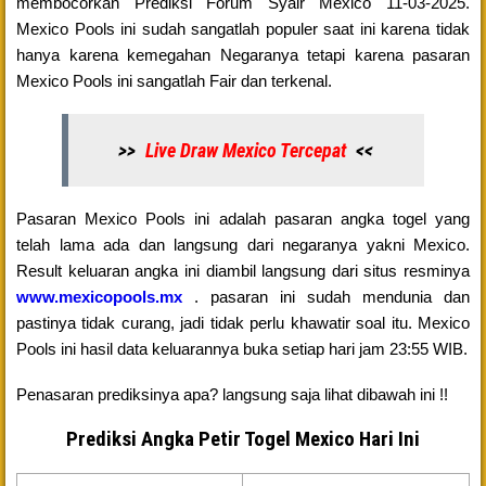
membocorkan Prediksi Forum Syair Mexico 11-03-2025.
Mexico Pools ini sudah sangatlah populer saat ini karena tidak
hanya karena kemegahan Negaranya tetapi karena pasaran
Mexico Pools ini sangatlah Fair dan terkenal.
>>
Live Draw Mexico Tercepat
<<
Pasaran Mexico Pools ini adalah pasaran angka togel yang
telah lama ada dan langsung dari negaranya yakni Mexico.
Result keluaran angka ini diambil langsung dari situs resminya
www.mexicopools.mx
. pasaran ini sudah mendunia dan
pastinya tidak curang, jadi tidak perlu khawatir soal itu. Mexico
Pools ini hasil data keluarannya buka setiap hari jam 23:55 WIB.
Penasaran prediksinya apa? langsung saja lihat dibawah ini !!
Prediksi Angka Petir Togel Mexico Hari Ini