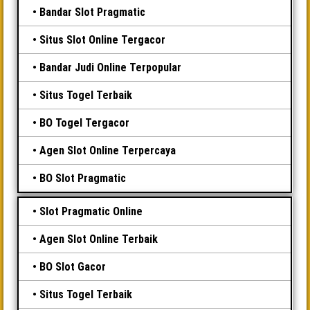
Bandar Slot Pragmatic
Situs Slot Online Tergacor
Bandar Judi Online Terpopular
Situs Togel Terbaik
BO Togel Tergacor
Agen Slot Online Terpercaya
BO Slot Pragmatic
Slot Pragmatic Online
Agen Slot Online Terbaik
BO Slot Gacor
Situs Togel Terbaik