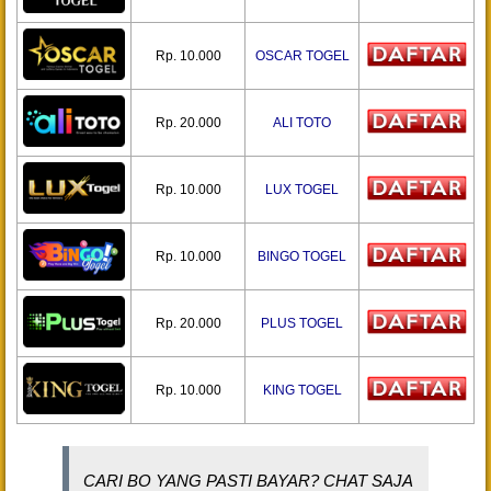
Rp. 10.000
OSCAR TOGEL
Rp. 20.000
ALI TOTO
Rp. 10.000
LUX TOGEL
Rp. 10.000
BINGO TOGEL
Rp. 20.000
PLUS TOGEL
Rp. 10.000
KING TOGEL
CARI BO YANG PASTI BAYAR? CHAT SAJA