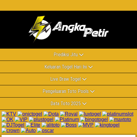
Prediksi Jitu
Keluaran Togel Hari Ini
Live Draw Togel
Pengeluaran Toto Pools
Data Toto 2025