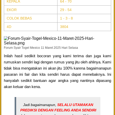
KEPALA
64 - 70
EKOR
29 - 54
COLOK BEBAS
1 - 3 - 8
4D
3804
Forum Syair Togel Mexico 11 Maret 2025 Hari Selasa
Inilah hasil sedikit bocoran yang kami terima dan juga kami
rumuskan sendiri lagi dengan rumus yang jitu oleh ahlinya. Kami
tidak bisa mengatakan ini akan jitu 100% karena bagaimanapun
pasaran ini fair dan kita sendiri harus dapat menebaknya. Ini
hanyalah sedikit bantuan agar angka yang nantinya dipasang
akan keluar dan kena.
Jadi bagaimanapun,
SELALU UTAMAKAN
PREDIKSI DENGAN FEELING ANDA SENDIRI