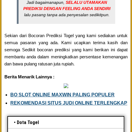
Jadi bagaimanapun,
SELALU UTAMAKAN
PREDIKSI DENGAN FEELING ANDA SENDIRI
lalu pasang tanpa ada penyesalan sedikitpun.
Sekian dari Bocoran Prediksi Togel yang kami sediakan untuk
semua pasaran yang ada. Kami ucapkan terima kasih dan
semoga Sedikit bocoran prediksi yang kami berikan ini dapat
membantu anda dalam meningkatkan persentase kemenangan
dan bawa pulang ratusan juta rupiah.
Berita Menarik Lainnya :
BO SLOT ONLINE MAXWIN PALING POPULER
REKOMENDASI SITUS JUDI ONLINE TERLENGKAP
Dota Togel