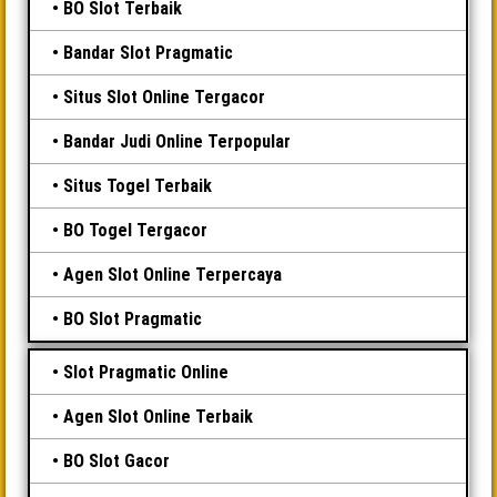
BO Slot Terbaik
Bandar Slot Pragmatic
Situs Slot Online Tergacor
Bandar Judi Online Terpopular
Situs Togel Terbaik
BO Togel Tergacor
Agen Slot Online Terpercaya
BO Slot Pragmatic
Slot Pragmatic Online
Agen Slot Online Terbaik
BO Slot Gacor