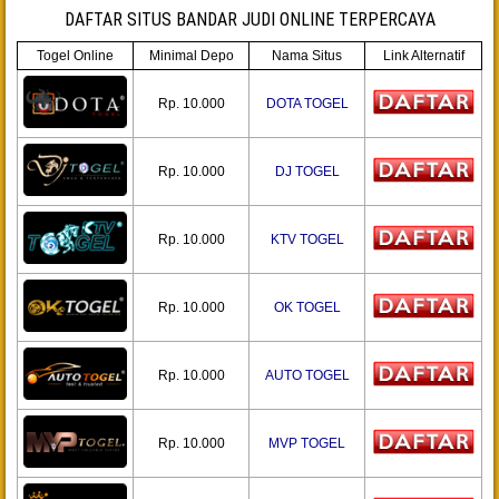
DAFTAR SITUS BANDAR JUDI ONLINE TERPERCAYA
Togel Online
Minimal Depo
Nama Situs
Link Alternatif
Rp. 10.000
DOTA TOGEL
Rp. 10.000
DJ TOGEL
Rp. 10.000
KTV TOGEL
Rp. 10.000
OK TOGEL
Rp. 10.000
AUTO TOGEL
Rp. 10.000
MVP TOGEL