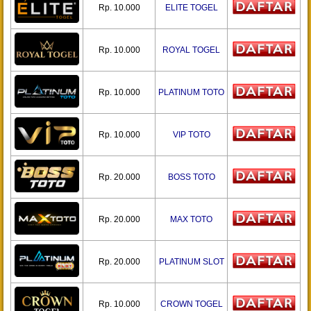
Rp. 10.000
ELITE TOGEL
Rp. 10.000
ROYAL TOGEL
Rp. 10.000
PLATINUM TOTO
Rp. 10.000
VIP TOTO
Rp. 20.000
BOSS TOTO
Rp. 20.000
MAX TOTO
Rp. 20.000
PLATINUM SLOT
Rp. 10.000
CROWN TOGEL