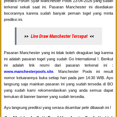
prediksi Forum Syair Manchester Pools 23-04-2026 yang sudah
terkenal sekali saat ini. Pasaran Manchester ini disediakan
bocorannya karena sudah banyak pemain togel yang minta
prediksi ini.
>>
Live Draw Manchester Tercepat
<<
Pasaran Manchester yang ini tidak boleh diragukan lagi karena
ini adalah pasaran togel yang sudah Go International !. Berikut
ini adalah link resmi dari pasaran terkenal ini :
www.manchesterpools.site
. Manchester Pools ini result
nomor keluarannya buka setiap hari pada jam 14:30 WIB. Ayo
langsung saja mainkan pasaran ini yang sudah tersedia di BO
yang sudah kami rekomendasikan yang anda semua dapat
temukan di banner banner yang sudah tersedia.
Ayo langsung prediksi yang serasa disambar petir dibawah ini !