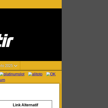
oto 2025
Link Alternatif