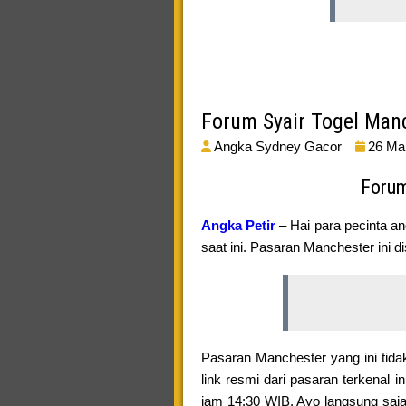
Forum Syair Togel Man
Angka Sydney Gacor
26 Ma
Forum
Angka Petir
– Hai para pecinta an
saat ini. Pasaran Manchester ini 
Pasaran Manchester yang ini tidak 
link resmi dari pasaran terkenal in
jam 14:30 WIB. Ayo langsung saj