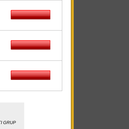
TI GRUP