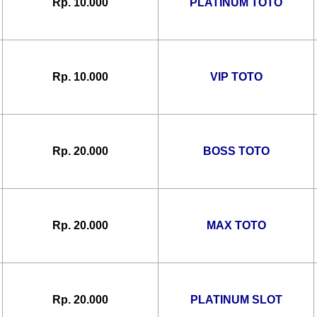
Rp. 10.000
PLATINUM TOTO
Rp. 10.000
VIP TOTO
Rp. 20.000
BOSS TOTO
Rp. 20.000
MAX TOTO
Rp. 20.000
PLATINUM SLOT