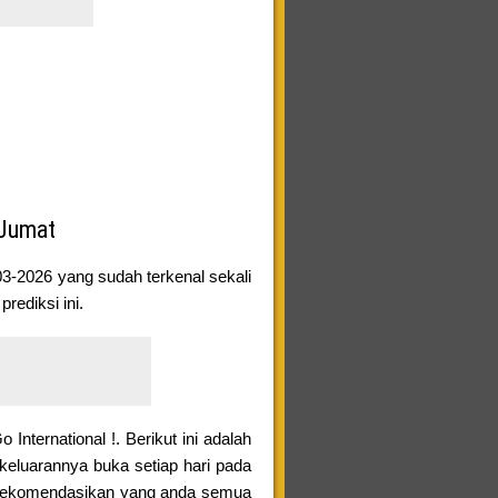
 Jumat
03-2026 yang sudah terkenal sekali
rediksi ini.
International !. Berikut ini adalah
 keluarannya buka setiap hari pada
i rekomendasikan yang anda semua