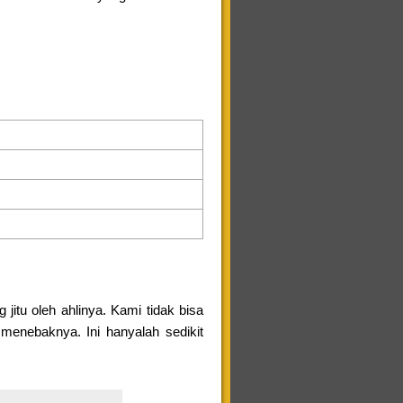
jitu oleh ahlinya. Kami tidak bisa
 menebaknya. Ini hanyalah sedikit