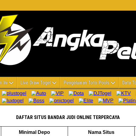
i Ini
Live Draw Togel
Pengeluaran Toto Pools
Data T
DAFTAR SITUS BANDAR JUDI ONLINE TERPERCAYA
Minimal Depo
Nama Situs