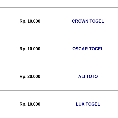
Rp. 10.000
CROWN TOGEL
Rp. 10.000
OSCAR TOGEL
Rp. 20.000
ALI TOTO
Rp. 10.000
LUX TOGEL