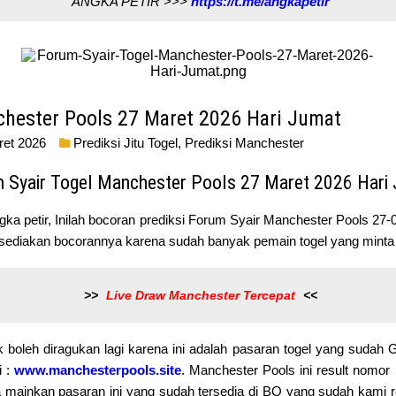
ANGKA PETIR >>>
https://t.me/angkapetir
chester Pools 27 Maret 2026 Hari Jumat
ret 2026
Prediksi Jitu Togel,
Prediksi Manchester
 Syair Togel Manchester Pools 27 Maret 2026 Hari
gka petir, Inilah bocoran prediksi Forum Syair Manchester Pools 27-
disediakan bocorannya karena sudah banyak pemain togel yang minta p
>>
Live Draw Manchester Tercepat
<<
boleh diragukan lagi karena ini adalah pasaran togel yang sudah Go 
i :
www.manchesterpools.site
. Manchester Pools ini result nomor
a mainkan pasaran ini yang sudah tersedia di BO yang sudah kam