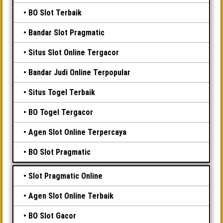
BO Slot Terbaik
Bandar Slot Pragmatic
Situs Slot Online Tergacor
Bandar Judi Online Terpopular
Situs Togel Terbaik
BO Togel Tergacor
Agen Slot Online Terpercaya
BO Slot Pragmatic
Slot Pragmatic Online
Agen Slot Online Terbaik
BO Slot Gacor