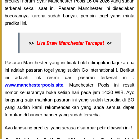
prediksi Forum Syair Manchester Pools 16-04-2026 yang sudah
terkenal sekali saat ini. Pasaran Manchester ini disediakan
bocorannya karena sudah banyak pemain togel yang minta
prediksi ini.
>>
Live Draw Manchester Tercepat
<<
Pasaran Manchester yang ini tidak boleh diragukan lagi karena
ini adalah pasaran togel yang sudah Go International !. Berikut
ini adalah link resmi dari pasaran terkenal ini :
www.manchesterpools.site
. Manchester Pools ini result
nomor keluarannya buka setiap hari pada jam 14:30 WIB. Ayo
langsung saja mainkan pasaran ini yang sudah tersedia di BO
yang sudah kami rekomendasikan yang anda semua dapat
temukan di banner banner yang sudah tersedia.
Ayo langsung prediksi yang serasa disambar petir dibawah ini !