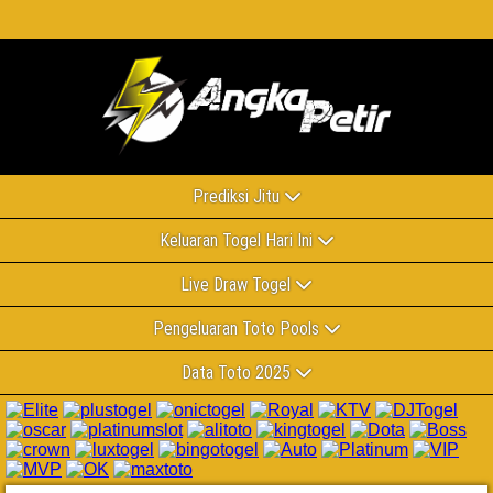
Prediksi Jitu
Keluaran Togel Hari Ini
Live Draw Togel
Pengeluaran Toto Pools
Data Toto 2025