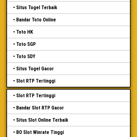
Situs Togel Terbaik
Bandar Toto Online
Toto HK
Toto SGP
Toto SDY
Situs Togel Gacor
Slot RTP Tertinggi
Slot RTP Tertinggi
Bandar Slot RTP Gacor
Situs Slot Online Terbaik
BO Slot Winrate Tinggi