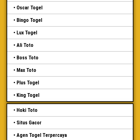
Oscar Togel
Bingo Togel
Lux Togel
Ali Toto
Boss Toto
Max Toto
Plus Togel
King Togel
Hoki Toto
Situs Gacor
Agen Togel Terpercaya