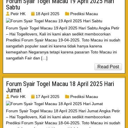
Forum Syair Togel Macau 19 April 2025 Hari
Sabtu
Petir HK
18 April 2025
Prediksi Macau
Forum Syair Togel Macau 19 April 2025 Hari Sabtu Angka Petir
– Hai Togellovers, Kali ini kami akan sedikit membocorkan
Prediksi Forum Syair Macau 19-04-2025. Toto Macau ini sudah
sangatlah populer saat ini karena tidak hanya karena
kemegahan Negaranya tetapi karena pasaran Toto Macau ini
sangatlah Fair dan […]
Read Post
Forum Syair Togel Macau 18 April 2025 Hari
Jumat
Petir HK
17 April 2025
Prediksi Macau
Forum Syair Togel Macau 18 April 2025 Hari Jumat Angka Petir
– Hai Togellovers, Kali ini kami akan sedikit membocorkan
Prediksi Forum Syair Macau 18-04-2025. Toto Macau ini sudah