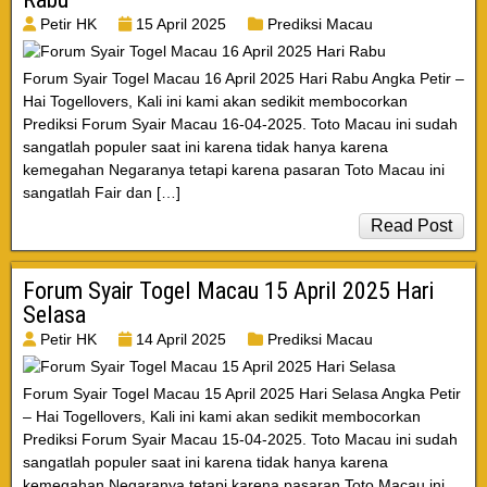
Petir HK
15 April 2025
Prediksi Macau
Forum Syair Togel Macau 16 April 2025 Hari Rabu Angka Petir –
Hai Togellovers, Kali ini kami akan sedikit membocorkan
Prediksi Forum Syair Macau 16-04-2025. Toto Macau ini sudah
sangatlah populer saat ini karena tidak hanya karena
kemegahan Negaranya tetapi karena pasaran Toto Macau ini
sangatlah Fair dan […]
Read Post
Forum Syair Togel Macau 15 April 2025 Hari
Selasa
Petir HK
14 April 2025
Prediksi Macau
Forum Syair Togel Macau 15 April 2025 Hari Selasa Angka Petir
– Hai Togellovers, Kali ini kami akan sedikit membocorkan
Prediksi Forum Syair Macau 15-04-2025. Toto Macau ini sudah
sangatlah populer saat ini karena tidak hanya karena
kemegahan Negaranya tetapi karena pasaran Toto Macau ini