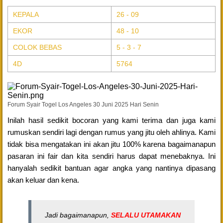
KEPALA
26 - 09
EKOR
48 - 10
COLOK BEBAS
5 - 3 - 7
4D
5764
Forum Syair Togel Los Angeles 30 Juni 2025 Hari Senin
Inilah hasil sedikit bocoran yang kami terima dan juga kami
rumuskan sendiri lagi dengan rumus yang jitu oleh ahlinya. Kami
tidak bisa mengatakan ini akan jitu 100% karena bagaimanapun
pasaran ini fair dan kita sendiri harus dapat menebaknya. Ini
hanyalah sedikit bantuan agar angka yang nantinya dipasang
akan keluar dan kena.
Jadi bagaimanapun,
SELALU UTAMAKAN