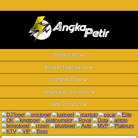
Prediksi Jitu
Keluaran Togel Hari Ini
Live Draw Togel
Pengeluaran Toto Pools
Data Toto 2025