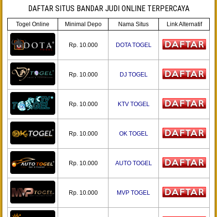
DAFTAR SITUS BANDAR JUDI ONLINE TERPERCAYA
Togel Online
Minimal Depo
Nama Situs
Link Alternatif
Rp. 10.000
DOTA TOGEL
Rp. 10.000
DJ TOGEL
Rp. 10.000
KTV TOGEL
Rp. 10.000
OK TOGEL
Rp. 10.000
AUTO TOGEL
Rp. 10.000
MVP TOGEL