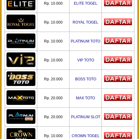
Rp. 10.000
ELITE TOGEL
Rp. 10.000
ROYAL TOGEL
Rp. 10.000
PLATINUM TOTO
Rp. 10.000
VIP TOTO
Rp. 20.000
BOSS TOTO
Rp. 20.000
MAX TOTO
Rp. 20.000
PLATINUM SLOT
Rp. 10.000
CROWN TOGEL