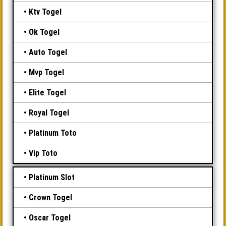
Ktv Togel
Ok Togel
Auto Togel
Mvp Togel
Elite Togel
Royal Togel
Platinum Toto
Vip Toto
Platinum Slot
Crown Togel
Oscar Togel