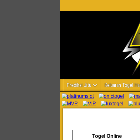
Prediksi Jitu
Keluaran Togel Har
Togel Online