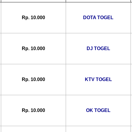
Rp. 10.000
DOTA TOGEL
Rp. 10.000
DJ TOGEL
Rp. 10.000
KTV TOGEL
Rp. 10.000
OK TOGEL