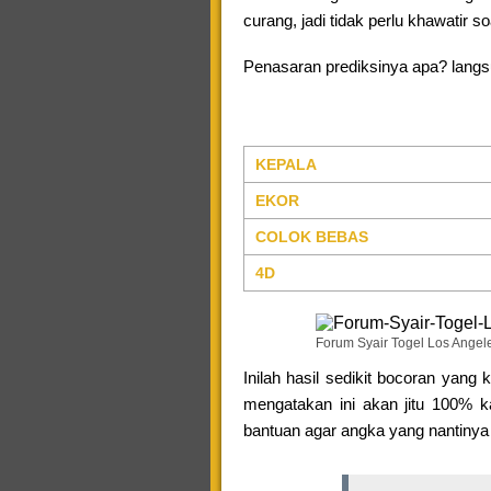
curang, jadi tidak perlu khawatir s
Penasaran prediksinya apa? langsun
KEPALA
EKOR
COLOK BEBAS
4D
Forum Syair Togel Los Angel
Inilah hasil sedikit bocoran yang
mengatakan ini akan jitu 100% ka
bantuan agar angka yang nantinya