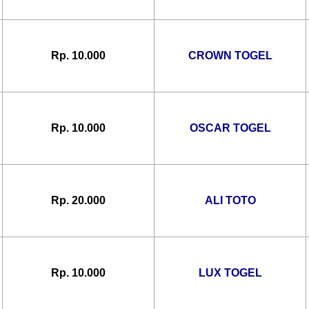
Rp. 10.000
CROWN TOGEL
Rp. 10.000
OSCAR TOGEL
Rp. 20.000
ALI TOTO
Rp. 10.000
LUX TOGEL