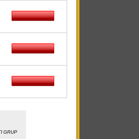
TI GRUP