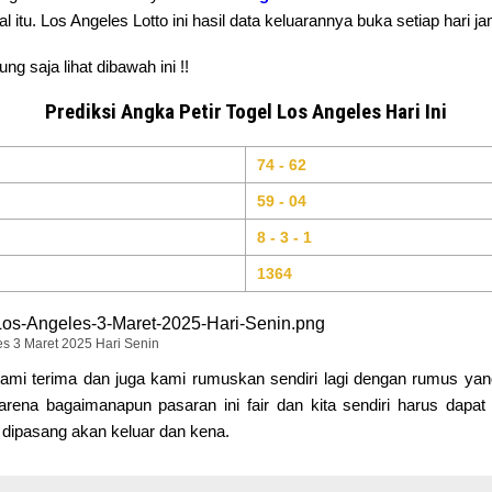
oal itu. Los Angeles Lotto ini hasil data keluarannya buka setiap hari 
g saja lihat dibawah ini !!
Prediksi Angka Petir Togel Los Angeles Hari Ini
74 - 62
59 - 04
8 - 3 - 1
1364
es 3 Maret 2025 Hari Senin
 kami terima dan juga kami rumuskan sendiri lagi dengan rumus yang 
rena bagaimanapun pasaran ini fair dan kita sendiri harus dapat
 dipasang akan keluar dan kena.