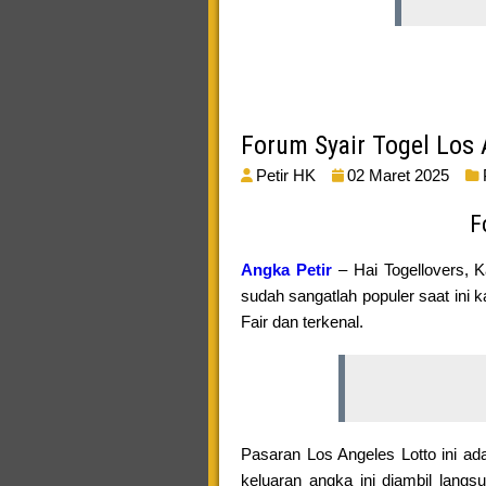
Forum Syair Togel Los 
Petir HK
02 Maret 2025
F
Angka Petir
– Hai Togellovers, K
sudah sangatlah populer saat ini 
Fair dan terkenal.
Pasaran Los Angeles Lotto ini ad
keluaran angka ini diambil langs