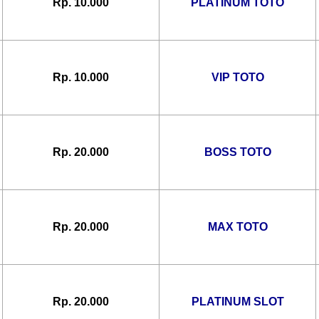
Rp. 10.000
PLATINUM TOTO
Rp. 10.000
VIP TOTO
Rp. 20.000
BOSS TOTO
Rp. 20.000
MAX TOTO
Rp. 20.000
PLATINUM SLOT