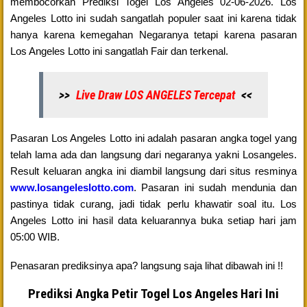
membocorkan Prediksi Togel Los Angeles 02-06-2026. Los
Angeles Lotto ini sudah sangatlah populer saat ini karena tidak
hanya karena kemegahan Negaranya tetapi karena pasaran
Los Angeles Lotto ini sangatlah Fair dan terkenal.
>>
Live Draw LOS ANGELES Tercepat
<<
Pasaran Los Angeles Lotto ini adalah pasaran angka togel yang
telah lama ada dan langsung dari negaranya yakni Losangeles.
Result keluaran angka ini diambil langsung dari situs resminya
www.losangeleslotto.com
. Pasaran ini sudah mendunia dan
pastinya tidak curang, jadi tidak perlu khawatir soal itu. Los
Angeles Lotto ini hasil data keluarannya buka setiap hari jam
05:00 WIB.
Penasaran prediksinya apa? langsung saja lihat dibawah ini !!
Prediksi Angka Petir Togel Los Angeles Hari Ini