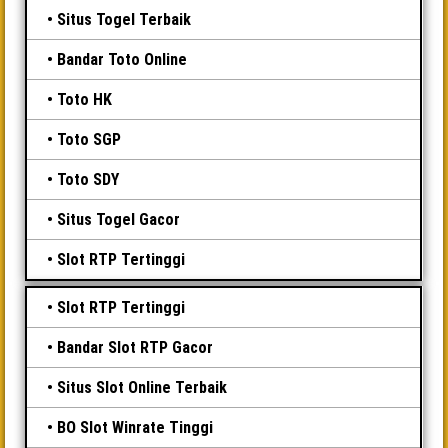
Situs Togel Terbaik
Bandar Toto Online
Toto HK
Toto SGP
Toto SDY
Situs Togel Gacor
Slot RTP Tertinggi
Slot RTP Tertinggi
Bandar Slot RTP Gacor
Situs Slot Online Terbaik
BO Slot Winrate Tinggi