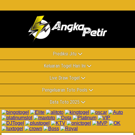
Prediksi Jitu
Keluaran Togel Hari Ini
Live Draw Togel
Pengeluaran Toto Pools
Data Toto 2025