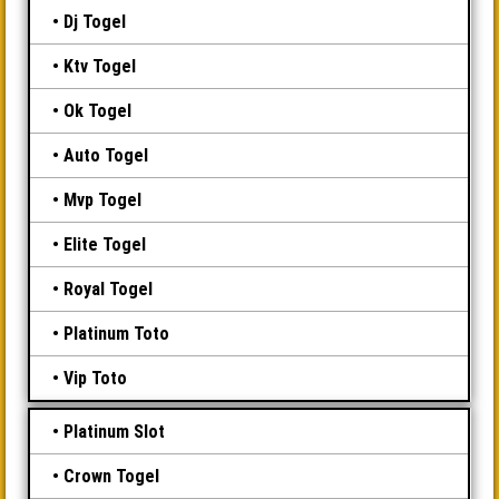
Dj Togel
Ktv Togel
Ok Togel
Auto Togel
Mvp Togel
Elite Togel
Royal Togel
Platinum Toto
Vip Toto
Platinum Slot
Crown Togel