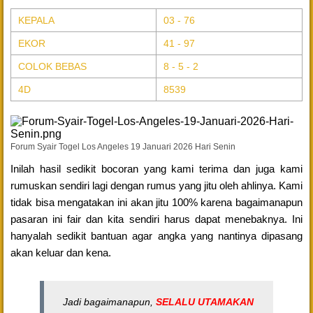
KEPALA
03 - 76
EKOR
41 - 97
COLOK BEBAS
8 - 5 - 2
4D
8539
Forum Syair Togel Los Angeles 19 Januari 2026 Hari Senin
Inilah hasil sedikit bocoran yang kami terima dan juga kami
rumuskan sendiri lagi dengan rumus yang jitu oleh ahlinya. Kami
tidak bisa mengatakan ini akan jitu 100% karena bagaimanapun
pasaran ini fair dan kita sendiri harus dapat menebaknya. Ini
hanyalah sedikit bantuan agar angka yang nantinya dipasang
akan keluar dan kena.
Jadi bagaimanapun,
SELALU UTAMAKAN