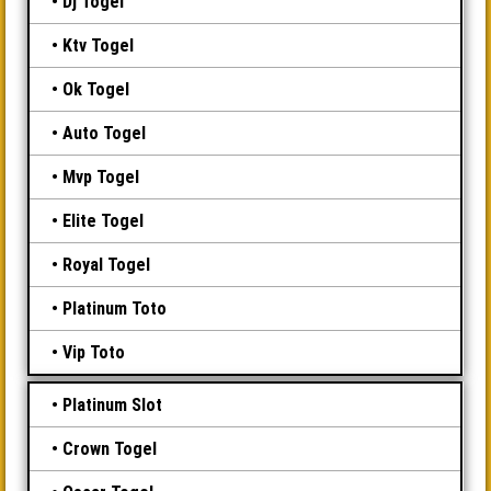
Dj Togel
Ktv Togel
Ok Togel
Auto Togel
Mvp Togel
Elite Togel
Royal Togel
Platinum Toto
Vip Toto
Platinum Slot
Crown Togel