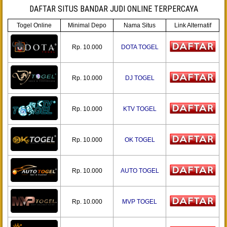
DAFTAR SITUS BANDAR JUDI ONLINE TERPERCAYA
Togel Online
Minimal Depo
Nama Situs
Link Alternatif
Rp. 10.000
DOTA TOGEL
Rp. 10.000
DJ TOGEL
Rp. 10.000
KTV TOGEL
Rp. 10.000
OK TOGEL
Rp. 10.000
AUTO TOGEL
Rp. 10.000
MVP TOGEL