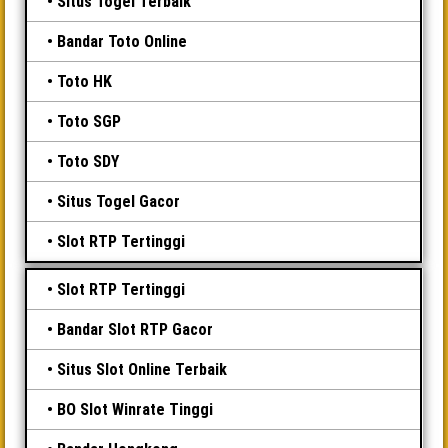
Situs Togel Terbaik
Bandar Toto Online
Toto HK
Toto SGP
Toto SDY
Situs Togel Gacor
Slot RTP Tertinggi
Slot RTP Tertinggi
Bandar Slot RTP Gacor
Situs Slot Online Terbaik
BO Slot Winrate Tinggi