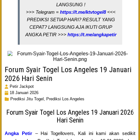
LANGSUNG !
>>> Telegram =
https://t.me/ktvtogel8
<<<
PREDIKSI SETIAP HARI? RESULT YANG
CEPAT? LANGSUNG AJA IKUTI GRUP
ANGKA PETIR >>>
https://t.me/angkapetir
Forum Syair Togel Los Angeles 19 Januari
2026 Hari Senin
Petir Jackpot
18 Januari 2026
Prediksi Jitu Togel,
Prediksi Los Angeles
Forum Syair Togel Los Angeles 19 Januari 2026
Hari Senin
Angka Petir
– Hai Togellovers, Kali ini kami akan sedikit