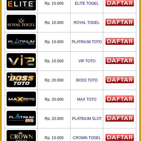
Rp. 10.000
ELITE TOGEL
Rp. 10.000
ROYAL TOGEL
Rp. 10.000
PLATINUM TOTO
Rp. 10.000
VIP TOTO
Rp. 20.000
BOSS TOTO
Rp. 20.000
MAX TOTO
Rp. 20.000
PLATINUM SLOT
Rp. 10.000
CROWN TOGEL