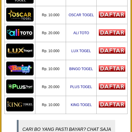
Rp. 10.000
OSCAR TOGEL
Rp. 20.000
ALI TOTO
Rp. 10.000
LUX TOGEL
Rp. 10.000
BINGO TOGEL
Rp. 20.000
PLUS TOGEL
Rp. 10.000
KING TOGEL
CARI BO YANG PASTI BAYAR? CHAT SAJA