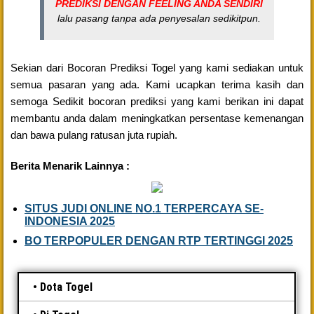
PREDIKSI DENGAN FEELING ANDA SENDIRI
lalu pasang tanpa ada penyesalan sedikitpun.
Sekian dari Bocoran Prediksi Togel yang kami sediakan untuk
semua pasaran yang ada. Kami ucapkan terima kasih dan
semoga Sedikit bocoran prediksi yang kami berikan ini dapat
membantu anda dalam meningkatkan persentase kemenangan
dan bawa pulang ratusan juta rupiah.
Berita Menarik Lainnya :
SITUS JUDI ONLINE NO.1 TERPERCAYA SE-
INDONESIA 2025
BO TERPOPULER DENGAN RTP TERTINGGI 2025
Dota Togel