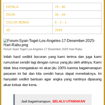
KEPALA
78 - 90
EKOR
35 - 49
COLOK BEBAS
6 - 2 - 1
4D
2699
Forum Syair Togel Los Angeles 17 Desember 2025 Hari Rabu
Inilah hasil sedikit bocoran yang kami terima dan juga kami
rumuskan sendiri lagi dengan rumus yang jitu oleh ahlinya. Kami
tidak bisa mengatakan ini akan jitu 100% karena bagaimanapun
pasaran ini fair dan kita sendiri harus dapat menebaknya. Ini
hanyalah sedikit bantuan agar angka yang nantinya dipasang
akan keluar dan kena.
Jadi bagaimanapun,
SELALU UTAMAKAN