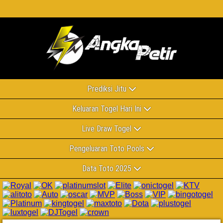
Prediksi Jitu
Keluaran Togel Hari Ini
Live Draw Togel
Pengeluaran Toto Pools
Data Toto 2025