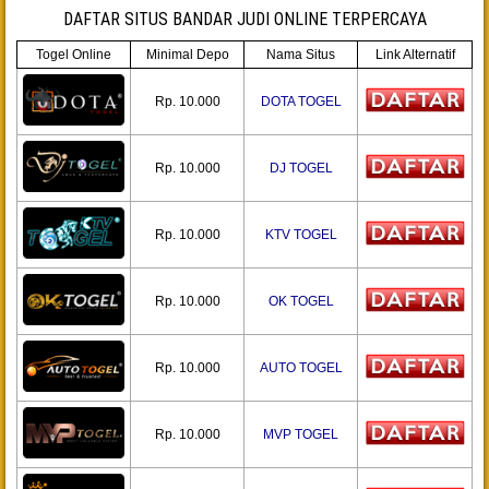
DAFTAR SITUS BANDAR JUDI ONLINE TERPERCAYA
Togel Online
Minimal Depo
Nama Situs
Link Alternatif
Rp. 10.000
DOTA TOGEL
Rp. 10.000
DJ TOGEL
Rp. 10.000
KTV TOGEL
Rp. 10.000
OK TOGEL
Rp. 10.000
AUTO TOGEL
Rp. 10.000
MVP TOGEL