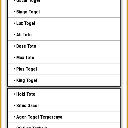
Oscar Togel
Bingo Togel
Lux Togel
Ali Toto
Boss Toto
Max Toto
Plus Togel
King Togel
Hoki Toto
Situs Gacor
Agen Togel Terpercaya