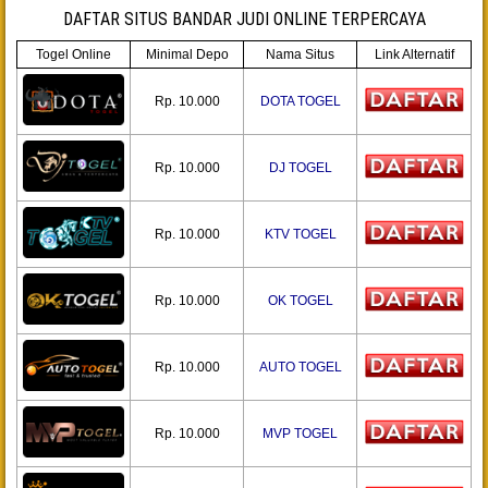
DAFTAR SITUS BANDAR JUDI ONLINE TERPERCAYA
Togel Online
Minimal Depo
Nama Situs
Link Alternatif
Rp. 10.000
DOTA TOGEL
Rp. 10.000
DJ TOGEL
Rp. 10.000
KTV TOGEL
Rp. 10.000
OK TOGEL
Rp. 10.000
AUTO TOGEL
Rp. 10.000
MVP TOGEL