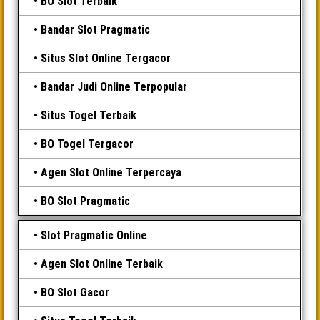
BO Slot Terbaik
Bandar Slot Pragmatic
Situs Slot Online Tergacor
Bandar Judi Online Terpopular
Situs Togel Terbaik
BO Togel Tergacor
Agen Slot Online Terpercaya
BO Slot Pragmatic
Slot Pragmatic Online
Agen Slot Online Terbaik
BO Slot Gacor