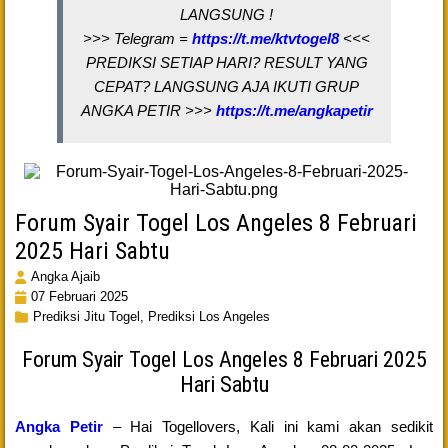
LANGSUNG !
>>> Telegram =
https://t.me/ktvtogel8
<<<
PREDIKSI SETIAP HARI? RESULT YANG
CEPAT? LANGSUNG AJA IKUTI GRUP
ANGKA PETIR >>>
https://t.me/angkapetir
Forum Syair Togel Los Angeles 8 Februari
2025 Hari Sabtu
Angka Ajaib
07 Februari 2025
Prediksi Jitu Togel,
Prediksi Los Angeles
Forum Syair Togel Los Angeles 8 Februari 2025
Hari Sabtu
Angka Petir
– Hai Togellovers, Kali ini kami akan sedikit