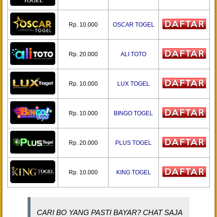
Rp. 10.000
OSCAR TOGEL
Rp. 20.000
ALI TOTO
Rp. 10.000
LUX TOGEL
Rp. 10.000
BINGO TOGEL
Rp. 20.000
PLUS TOGEL
Rp. 10.000
KING TOGEL
CARI BO YANG PASTI BAYAR? CHAT SAJA