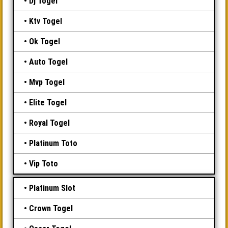
Dj Togel
Ktv Togel
Ok Togel
Auto Togel
Mvp Togel
Elite Togel
Royal Togel
Platinum Toto
Vip Toto
Platinum Slot
Crown Togel