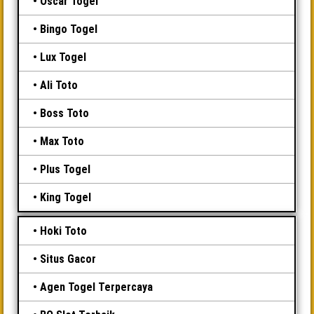
Oscar Togel
Bingo Togel
Lux Togel
Ali Toto
Boss Toto
Max Toto
Plus Togel
King Togel
Hoki Toto
Situs Gacor
Agen Togel Terpercaya