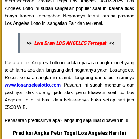
membocorkan Prediksi Togel Los Angeles 08-02-2025. Los
Angeles Lotto ini sudah sangatlah populer saat ini karena tidak
hanya karena kemegahan Negaranya tetapi karena pasaran
Los Angeles Lotto ini sangatlah Fair dan terkenal.
>>
Live Draw LOS ANGELES Tercepat
<<
Pasaran Los Angeles Lotto ini adalah pasaran angka togel yang
telah lama ada dan langsung dari negaranya yakni Losangeles.
Result keluaran angka ini diambil langsung dari situs resminya
www.losangeleslotto.com
. Pasaran ini sudah mendunia dan
pastinya tidak curang, jadi tidak perlu khawatir soal itu. Los
Angeles Lotto ini hasil data keluarannya buka setiap hari jam
05:00 WIB.
Penasaran prediksinya apa? langsung saja lihat dibawah ini !!
Prediksi Angka Petir Togel Los Angeles Hari Ini