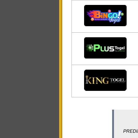
PREDI