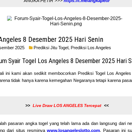
ANGKA PETIR >>>
https://t.me/angkapetir
 Angeles 8 Desember 2025 Hari Senin
sember 2025
Prediksi Jitu Togel,
Prediksi Los Angeles
um Syair Togel Los Angeles 8 Desember 2025 Hari S
ali ini kami akan sedikit membocorkan Prediksi Togel Los Angeles 
karena tidak hanya karena kemegahan Negaranya tetapi karena pasar
>>
Live Draw LOS ANGELES Tercepat
<<
alah pasaran angka togel yang telah lama ada dan langsung dari n
ung dari situs resminya
www.losangeleslotto.com
. Pasaran ini s