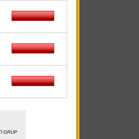
TI GRUP