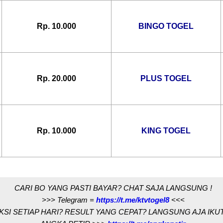
Rp. 10.000
BINGO TOGEL
Rp. 20.000
PLUS TOGEL
Rp. 10.000
KING TOGEL
CARI BO YANG PASTI BAYAR? CHAT SAJA LANGSUNG !
>>> Telegram =
https://t.me/ktvtogel8
<<<
KSI SETIAP HARI? RESULT YANG CEPAT? LANGSUNG AJA IKU