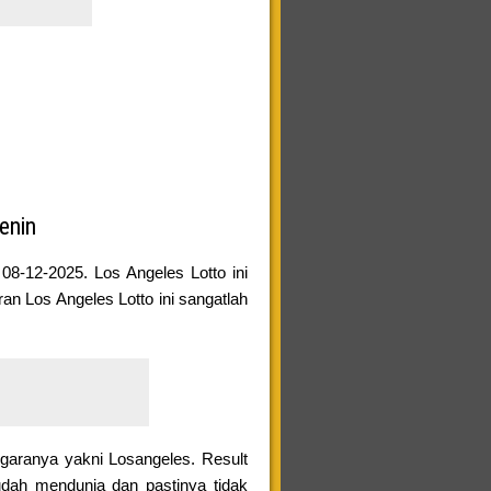
enin
08-12-2025. Los Angeles Lotto ini
an Los Angeles Lotto ini sangatlah
egaranya yakni Losangeles. Result
udah mendunia dan pastinya tidak