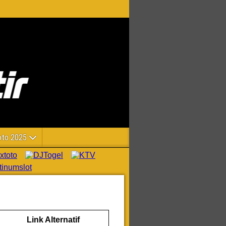
oto 2025
Link Alternatif