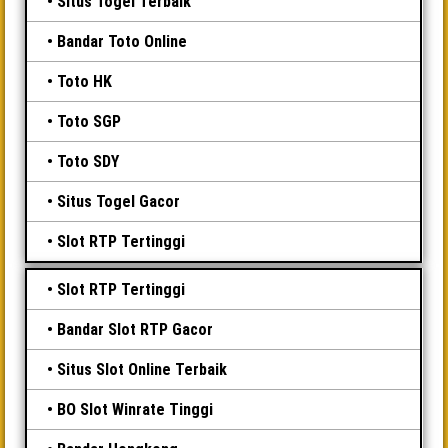
Situs Togel Terbaik
Bandar Toto Online
Toto HK
Toto SGP
Toto SDY
Situs Togel Gacor
Slot RTP Tertinggi
Slot RTP Tertinggi
Bandar Slot RTP Gacor
Situs Slot Online Terbaik
BO Slot Winrate Tinggi