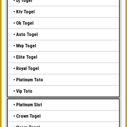
Dj Togel
Ktv Togel
Ok Togel
Auto Togel
Mvp Togel
Elite Togel
Royal Togel
Platinum Toto
Vip Toto
Platinum Slot
Crown Togel