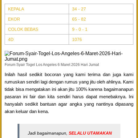
KEPALA
34 - 27
EKOR
65 - 82
COLOK BEBAS
9 - 0 - 1
4D
1076
Forum Syair Togel Los Angeles 6 Maret 2026 Hari Jumat
Inilah hasil sedikit bocoran yang kami terima dan juga kami
rumuskan sendiri lagi dengan rumus yang jitu oleh ahlinya. Kami
tidak bisa mengatakan ini akan jitu 100% karena bagaimanapun
pasaran ini fair dan kita sendiri harus dapat menebaknya. Ini
hanyalah sedikit bantuan agar angka yang nantinya dipasang
akan keluar dan kena.
Jadi bagaimanapun,
SELALU UTAMAKAN