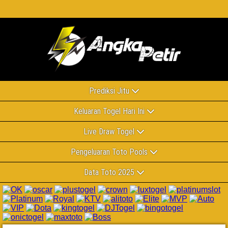
Prediksi Jitu
Keluaran Togel Hari Ini
Live Draw Togel
Pengeluaran Toto Pools
Data Toto 2025