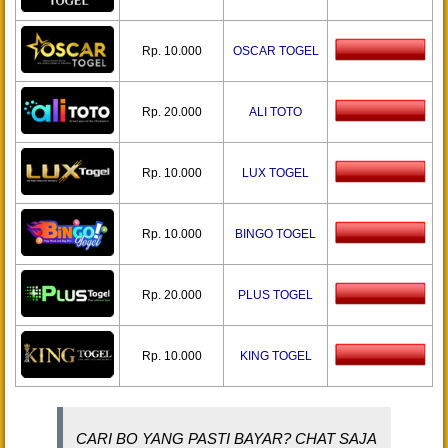
Rp. 10.000
OSCAR TOGEL
Rp. 20.000
ALI TOTO
Rp. 10.000
LUX TOGEL
Rp. 10.000
BINGO TOGEL
Rp. 20.000
PLUS TOGEL
Rp. 10.000
KING TOGEL
CARI BO YANG PASTI BAYAR? CHAT SAJA