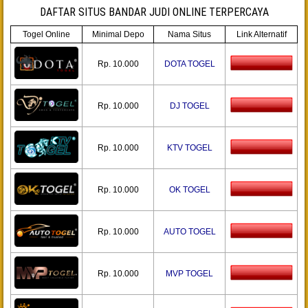
DAFTAR SITUS BANDAR JUDI ONLINE TERPERCAYA
Togel Online
Minimal Depo
Nama Situs
Link Alternatif
Rp. 10.000
DOTA TOGEL
Rp. 10.000
DJ TOGEL
Rp. 10.000
KTV TOGEL
Rp. 10.000
OK TOGEL
Rp. 10.000
AUTO TOGEL
Rp. 10.000
MVP TOGEL