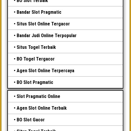
BO Slot Terbaik
Bandar Slot Pragmatic
Situs Slot Online Tergacor
Bandar Judi Online Terpopular
Situs Togel Terbaik
BO Togel Tergacor
Agen Slot Online Terpercaya
BO Slot Pragmatic
Slot Pragmatic Online
Agen Slot Online Terbaik
BO Slot Gacor