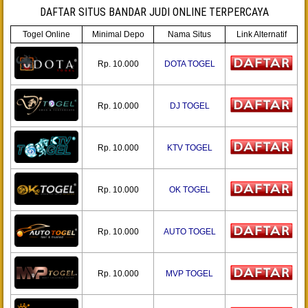
DAFTAR SITUS BANDAR JUDI ONLINE TERPERCAYA
Togel Online
Minimal Depo
Nama Situs
Link Alternatif
Rp. 10.000
DOTA TOGEL
Rp. 10.000
DJ TOGEL
Rp. 10.000
KTV TOGEL
Rp. 10.000
OK TOGEL
Rp. 10.000
AUTO TOGEL
Rp. 10.000
MVP TOGEL