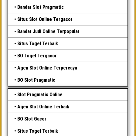
Bandar Slot Pragmatic
Situs Slot Online Tergacor
Bandar Judi Online Terpopular
Situs Togel Terbaik
BO Togel Tergacor
Agen Slot Online Terpercaya
BO Slot Pragmatic
Slot Pragmatic Online
Agen Slot Online Terbaik
BO Slot Gacor
Situs Togel Terbaik