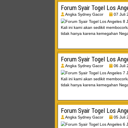
Forum Syair Togel Los Ange
Angka Sydney Gacor
07 Juli 
Kali ini kami akan sedikit membocork
tidak hanya karena kemegahan Negara
Forum Syair Togel Los Ange
Angka Sydney Gacor
06 Juli 
Kali ini kami akan sedikit membocork
tidak hanya karena kemegahan Negar
Forum Syair Togel Los Ange
Angka Sydney Gacor
05 Juli 