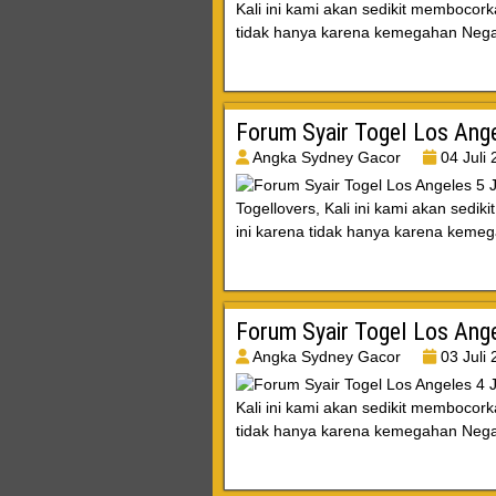
Kali ini kami akan sedikit membocork
tidak hanya karena kemegahan Negar
Forum Syair Togel Los Ange
Angka Sydney Gacor
04 Juli 
Togellovers, Kali ini kami akan sedi
ini karena tidak hanya karena kemeg
Forum Syair Togel Los Ange
Angka Sydney Gacor
03 Juli 
Kali ini kami akan sedikit membocork
tidak hanya karena kemegahan Negar