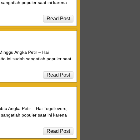
 sangatlah populer saat ini karena
Read Post
Minggu Angka Petir – Hai
tto ini sudah sangatlah populer saat
Read Post
btu Angka Petir – Hai Togellovers,
 sangatlah populer saat ini karena
Read Post