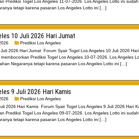
an Prediksi Togel Los Angeles 11-07-2026. Los Angeles Lotto ini sudah
anya tetapi karena pasaran Los Angeles Lotto ini […]
les 10 Juli 2026 Hari Jumat
2026
Prediksi Los Angeles
Forum Syair Togel Los Angeles 10 Juli 2026 Hari
kit membocorkan Prediksi Togel Los Angeles 10-07-2026. Los Angeles Lo
ahan Negaranya tetapi karena pasaran Los Angeles Lotto ini […]
les 9 Juli 2026 Hari Kamis
2026
Prediksi Los Angeles
Forum Syair Togel Los Angeles 9 Juli 2026 Hari K
an Prediksi Togel Los Angeles 09-07-2026. Los Angeles Lotto ini sudah
anya tetapi karena pasaran Los Angeles Lotto ini […]