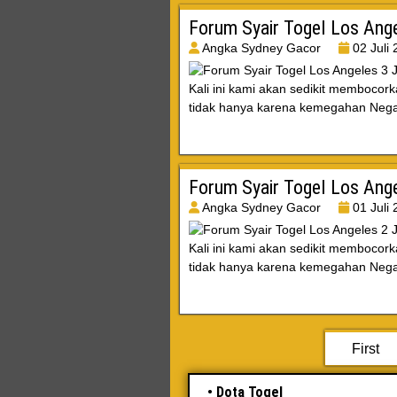
Forum Syair Togel Los Ange
Angka Sydney Gacor
02 Juli 
Kali ini kami akan sedikit membocork
tidak hanya karena kemegahan Negar
Forum Syair Togel Los Ange
Angka Sydney Gacor
01 Juli 
Kali ini kami akan sedikit membocork
tidak hanya karena kemegahan Negar
First
Dota Togel