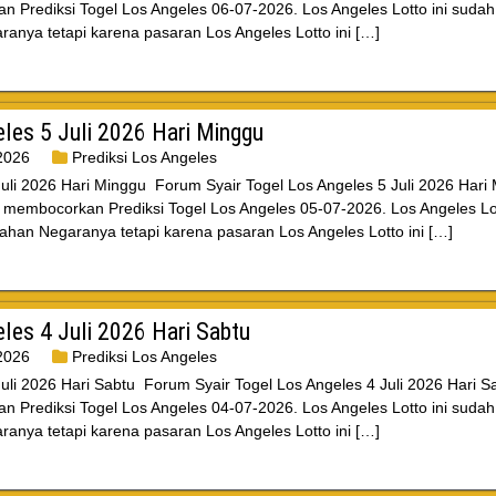
an Prediksi Togel Los Angeles 06-07-2026. Los Angeles Lotto ini sudah
anya tetapi karena pasaran Los Angeles Lotto ini […]
les 5 Juli 2026 Hari Minggu
2026
Prediksi Los Angeles
Forum Syair Togel Los Angeles 5 Juli 2026 Hari 
kit membocorkan Prediksi Togel Los Angeles 05-07-2026. Los Angeles Lo
ahan Negaranya tetapi karena pasaran Los Angeles Lotto ini […]
les 4 Juli 2026 Hari Sabtu
2026
Prediksi Los Angeles
Forum Syair Togel Los Angeles 4 Juli 2026 Hari Sa
an Prediksi Togel Los Angeles 04-07-2026. Los Angeles Lotto ini sudah
anya tetapi karena pasaran Los Angeles Lotto ini […]