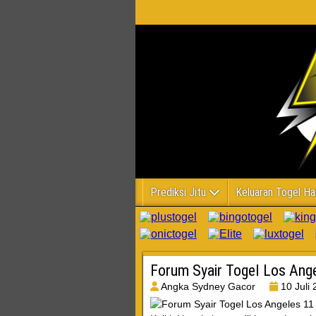
Prediksi Jitu
Keluaran Togel Har
Forum Syair Togel Los Ange
Angka Sydney Gacor
10 Juli 