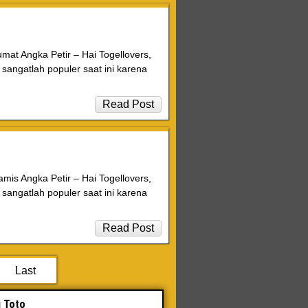
umat Angka Petir – Hai Togellovers,
 sangatlah populer saat ini karena
Read Post
amis Angka Petir – Hai Togellovers,
 sangatlah populer saat ini karena
Read Post
Last
 Toto