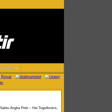
oto 2025
Sabtu Angka Petir – Hai Togellovers,