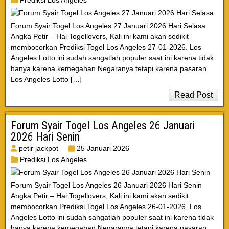
Prediksi Los Angeles
Forum Syair Togel Los Angeles 27 Januari 2026 Hari Selasa
Angka Petir – Hai Togellovers, Kali ini kami akan sedikit
membocorkan Prediksi Togel Los Angeles 27-01-2026. Los
Angeles Lotto ini sudah sangatlah populer saat ini karena tidak
hanya karena kemegahan Negaranya tetapi karena pasaran
Los Angeles Lotto […]
Read Post
Forum Syair Togel Los Angeles 26 Januari
2026 Hari Senin
petir jackpot
25 Januari 2026
Prediksi Los Angeles
Forum Syair Togel Los Angeles 26 Januari 2026 Hari Senin
Angka Petir – Hai Togellovers, Kali ini kami akan sedikit
membocorkan Prediksi Togel Los Angeles 26-01-2026. Los
Angeles Lotto ini sudah sangatlah populer saat ini karena tidak
hanya karena kemegahan Negaranya tetapi karena pasaran