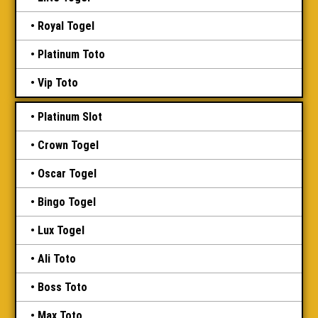
Royal Togel
Platinum Toto
Vip Toto
Platinum Slot
Crown Togel
Oscar Togel
Bingo Togel
Lux Togel
Ali Toto
Boss Toto
Max Toto