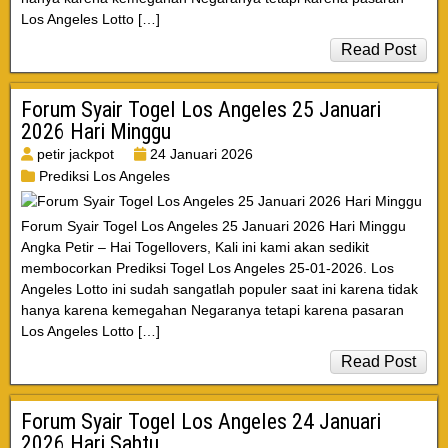
Los Angeles Lotto […]
Read Post
Forum Syair Togel Los Angeles 25 Januari
2026 Hari Minggu
petir jackpot
24 Januari 2026
Prediksi Los Angeles
Forum Syair Togel Los Angeles 25 Januari 2026 Hari Minggu
Angka Petir – Hai Togellovers, Kali ini kami akan sedikit
membocorkan Prediksi Togel Los Angeles 25-01-2026. Los
Angeles Lotto ini sudah sangatlah populer saat ini karena tidak
hanya karena kemegahan Negaranya tetapi karena pasaran
Los Angeles Lotto […]
Read Post
Forum Syair Togel Los Angeles 24 Januari
2026 Hari Sabtu