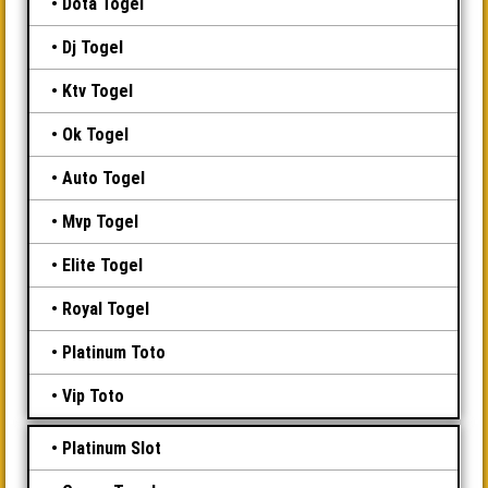
Dota Togel
Dj Togel
Ktv Togel
Ok Togel
Auto Togel
Mvp Togel
Elite Togel
Royal Togel
Platinum Toto
Vip Toto
Platinum Slot