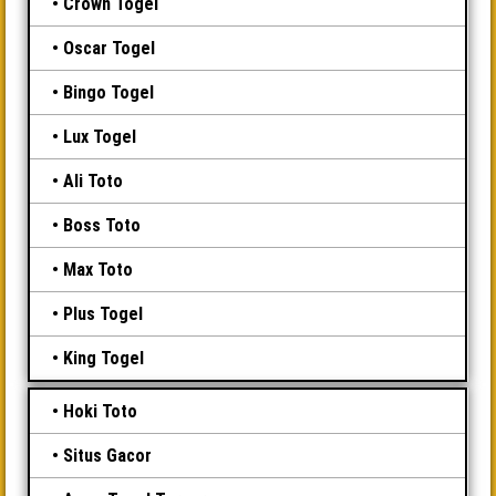
Crown Togel
Oscar Togel
Bingo Togel
Lux Togel
Ali Toto
Boss Toto
Max Toto
Plus Togel
King Togel
Hoki Toto
Situs Gacor