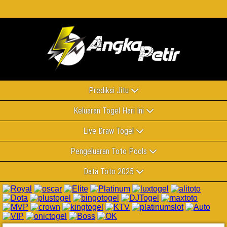
Prediksi Jitu
Keluaran Togel Hari Ini
Live Draw Togel
Pengeluaran Toto Pools
Data Toto 2025