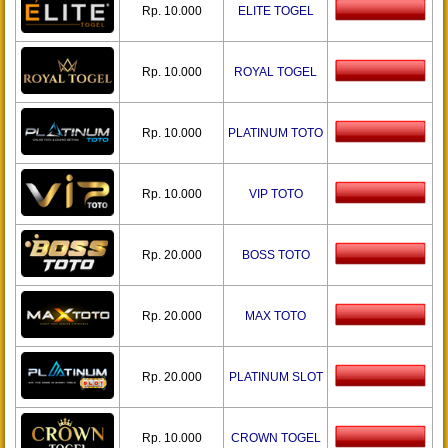
Rp. 10.000
ELITE TOGEL
Rp. 10.000
ROYAL TOGEL
Rp. 10.000
PLATINUM TOTO
Rp. 10.000
VIP TOTO
Rp. 20.000
BOSS TOTO
Rp. 20.000
MAX TOTO
Rp. 20.000
PLATINUM SLOT
Rp. 10.000
CROWN TOGEL