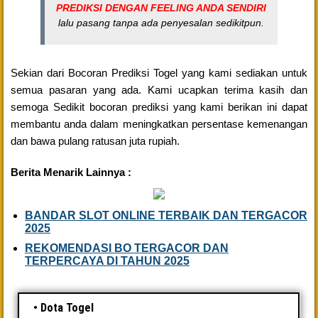
PREDIKSI DENGAN FEELING ANDA SENDIRI
lalu pasang tanpa ada penyesalan sedikitpun.
Sekian dari Bocoran Prediksi Togel yang kami sediakan untuk
semua pasaran yang ada. Kami ucapkan terima kasih dan
semoga Sedikit bocoran prediksi yang kami berikan ini dapat
membantu anda dalam meningkatkan persentase kemenangan
dan bawa pulang ratusan juta rupiah.
Berita Menarik Lainnya :
BANDAR SLOT ONLINE TERBAIK DAN TERGACOR
2025
REKOMENDASI BO TERGACOR DAN
TERPERCAYA DI TAHUN 2025
Dota Togel