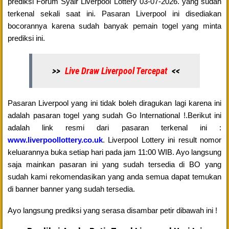
prediksi Forum Syair Liverpool Lottery 03-07-2026. yang sudah
terkenal sekali saat ini. Pasaran Liverpool ini disediakan
bocorannya karena sudah banyak pemain togel yang minta
prediksi ini.
>>
Live Draw Liverpool Tercepat
<<
Pasaran Liverpool yang ini tidak boleh diragukan lagi karena ini
adalah pasaran togel yang sudah Go International !.Berikut ini
adalah link resmi dari pasaran terkenal ini :
www.liverpoollottery.co.uk
. Liverpool Lottery ini result nomor
keluarannya buka setiap hari pada jam 11:00 WIB. Ayo langsung
saja mainkan pasaran ini yang sudah tersedia di BO yang
sudah kami rekomendasikan yang anda semua dapat temukan
di banner banner yang sudah tersedia.
Ayo langsung prediksi yang serasa disambar petir dibawah ini !