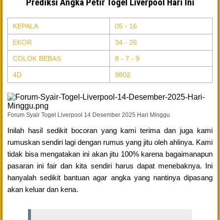
Prediksi Angka Petir Togel Liverpool Hari Ini
KEPALA
05 - 16
EKOR
34 - 26
COLOK BEBAS
8 - 7 - 9
4D
9802
Forum Syair Togel Liverpool 14 Desember 2025 Hari Minggu
Inilah hasil sedikit bocoran yang kami terima dan juga kami
rumuskan sendiri lagi dengan rumus yang jitu oleh ahlinya. Kami
tidak bisa mengatakan ini akan jitu 100% karena bagaimanapun
pasaran ini fair dan kita sendiri harus dapat menebaknya. Ini
hanyalah sedikit bantuan agar angka yang nantinya dipasang
akan keluar dan kena.