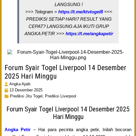
LANGSUNG !
>>> Telegram =
https://t.me/ktvtogel8
<<<
PREDIKSI SETIAP HARI? RESULT YANG
CEPAT? LANGSUNG AJA IKUTI GRUP
ANGKA PETIR >>>
https://t.me/angkapetir
Forum Syair Togel Liverpool 14 Desember
2025 Hari Minggu
Angka Ajaib
13 Desember 2025
Prediksi Jitu Togel,
Prediksi Liverpool
Forum Syair Togel Liverpool 14 Desember 2025
Hari Minggu
Angka Petir
– Hai para pecinta angka petir, Inilah bocoran