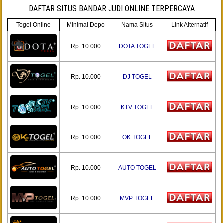
DAFTAR SITUS BANDAR JUDI ONLINE TERPERCAYA
Togel Online
Minimal Depo
Nama Situs
Link Alternatif
Rp. 10.000
DOTA TOGEL
Rp. 10.000
DJ TOGEL
Rp. 10.000
KTV TOGEL
Rp. 10.000
OK TOGEL
Rp. 10.000
AUTO TOGEL
Rp. 10.000
MVP TOGEL