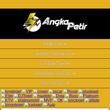
Prediksi Jitu
Keluaran Togel Hari Ini
Live Draw Togel
Pengeluaran Toto Pools
Data Toto 2025