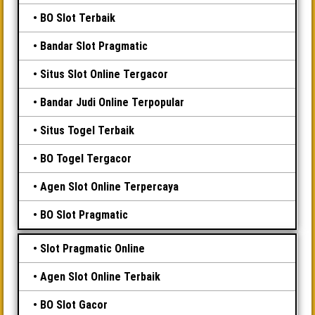
BO Slot Terbaik
Bandar Slot Pragmatic
Situs Slot Online Tergacor
Bandar Judi Online Terpopular
Situs Togel Terbaik
BO Togel Tergacor
Agen Slot Online Terpercaya
BO Slot Pragmatic
Slot Pragmatic Online
Agen Slot Online Terbaik
BO Slot Gacor