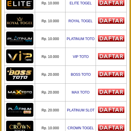
Rp. 10.000
ELITE TOGEL
Rp. 10.000
ROYAL TOGEL
Rp. 10.000
PLATINUM TOTO
Rp. 10.000
VIP TOTO
Rp. 20.000
BOSS TOTO
Rp. 20.000
MAX TOTO
Rp. 20.000
PLATINUM SLOT
Rp. 10.000
CROWN TOGEL