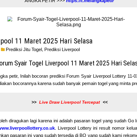
ANGKA PETIR >>>
https://t.me/angkapetir
rpool 11 Maret 2025 Hari Selasa
Prediksi Jitu Togel,
Prediksi Liverpool
orum Syair Togel Liverpool 11 Maret 2025 Hari Sela
gka petir, Inilah bocoran prediksi Forum Syair Liverpool Lottery 11-
sediakan bocorannya karena sudah banyak pemain togel yang minta pred
>>
Live Draw Liverpool Tercepat
<<
oleh diragukan lagi karena ini adalah pasaran togel yang sudah Go Inte
www.liverpoollottery.co.uk
. Liverpool Lottery ini result nomor kel
inkan pasaran ini yang sudah tersedia di BO yang sudah kami reko