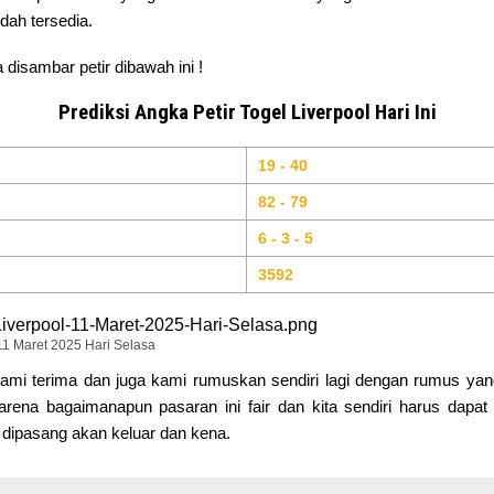
dah tersedia.
disambar petir dibawah ini !
Prediksi Angka Petir Togel Liverpool Hari Ini
19 - 40
82 - 79
6 - 3 - 5
3592
11 Maret 2025 Hari Selasa
 kami terima dan juga kami rumuskan sendiri lagi dengan rumus yang 
rena bagaimanapun pasaran ini fair dan kita sendiri harus dapat
 dipasang akan keluar dan kena.