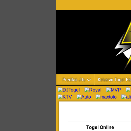
Prediksi Jitu
Keluaran Togel Har
Togel Online