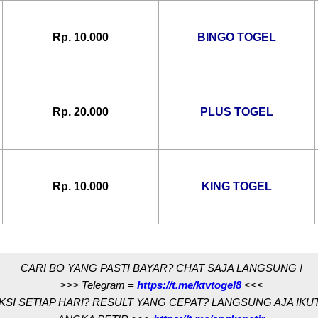
Rp. 10.000
BINGO TOGEL
Rp. 20.000
PLUS TOGEL
Rp. 10.000
KING TOGEL
CARI BO YANG PASTI BAYAR? CHAT SAJA LANGSUNG !
>>> Telegram =
https://t.me/ktvtogel8
<<<
KSI SETIAP HARI? RESULT YANG CEPAT? LANGSUNG AJA IKU