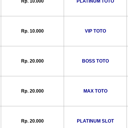
Rp. 10.000
PLATINUM TOTO
Rp. 10.000
VIP TOTO
Rp. 20.000
BOSS TOTO
Rp. 20.000
MAX TOTO
Rp. 20.000
PLATINUM SLOT