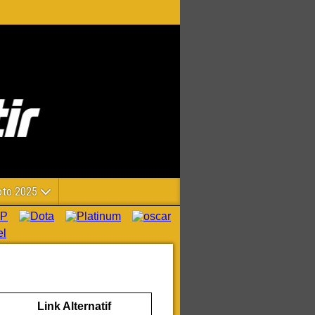
oto 2025
Link Alternatif