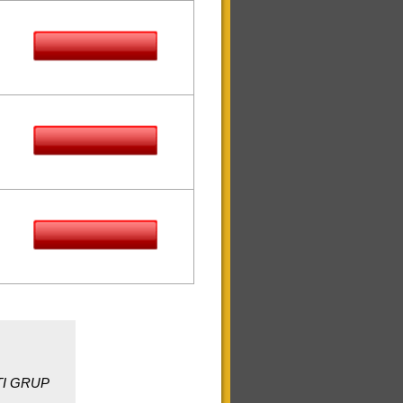
TI GRUP