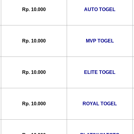
Rp. 10.000
AUTO TOGEL
Rp. 10.000
MVP TOGEL
Rp. 10.000
ELITE TOGEL
Rp. 10.000
ROYAL TOGEL