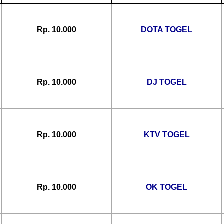
Rp. 10.000
DOTA TOGEL
Rp. 10.000
DJ TOGEL
Rp. 10.000
KTV TOGEL
Rp. 10.000
OK TOGEL