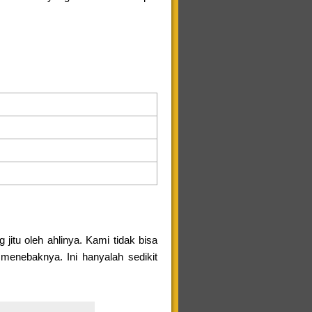
jitu oleh ahlinya. Kami tidak bisa
 menebaknya. Ini hanyalah sedikit