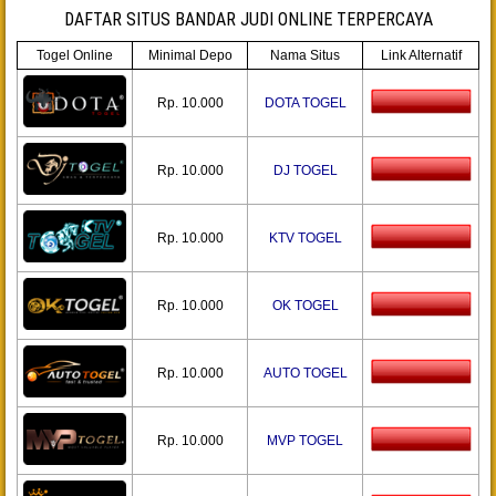
DAFTAR SITUS BANDAR JUDI ONLINE TERPERCAYA
Togel Online
Minimal Depo
Nama Situs
Link Alternatif
Rp. 10.000
DOTA TOGEL
Rp. 10.000
DJ TOGEL
Rp. 10.000
KTV TOGEL
Rp. 10.000
OK TOGEL
Rp. 10.000
AUTO TOGEL
Rp. 10.000
MVP TOGEL