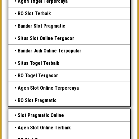
Agen Togel Terpercaya
BO Slot Terbaik
Bandar Slot Pragmatic
Situs Slot Online Tergacor
Bandar Judi Online Terpopular
Situs Togel Terbaik
BO Togel Tergacor
Agen Slot Online Terpercaya
BO Slot Pragmatic
Slot Pragmatic Online
Agen Slot Online Terbaik