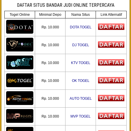
DAFTAR SITUS BANDAR JUDI ONLINE TERPERCAYA
Togel Online
Minimal Depo
Nama Situs
Link Alternatif
Rp. 10.000
DOTA TOGEL
Rp. 10.000
DJ TOGEL
Rp. 10.000
KTV TOGEL
Rp. 10.000
OK TOGEL
Rp. 10.000
AUTO TOGEL
Rp. 10.000
MVP TOGEL