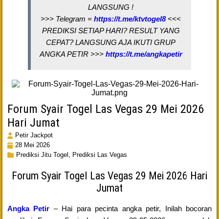
LANGSUNG !
>>> Telegram =
https://t.me/ktvtogel8
<<<
PREDIKSI SETIAP HARI? RESULT YANG
CEPAT? LANGSUNG AJA IKUTI GRUP
ANGKA PETIR >>>
https://t.me/angkapetir
Forum Syair Togel Las Vegas 29 Mei 2026
Hari Jumat
Petir Jackpot
28 Mei 2026
Prediksi Jitu Togel,
Prediksi Las Vegas
Forum Syair Togel Las Vegas 29 Mei 2026 Hari
Jumat
Angka Petir
– Hai para pecinta angka petir, Inilah bocoran