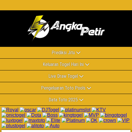
Prediksi Jitu
Keluaran Togel Hari Ini
Live Draw Togel
Pengeluaran Toto Pools
Data Toto 2025