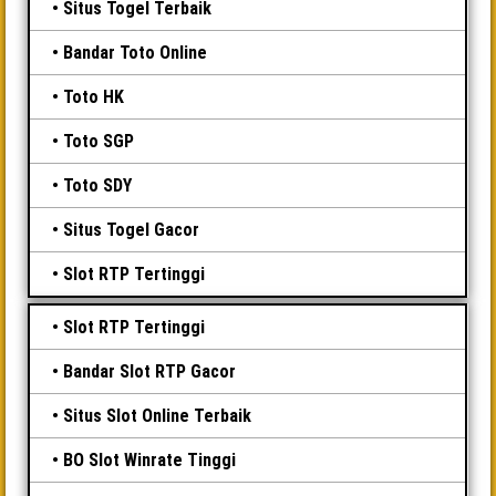
Situs Togel Terbaik
Bandar Toto Online
Toto HK
Toto SGP
Toto SDY
Situs Togel Gacor
Slot RTP Tertinggi
Slot RTP Tertinggi
Bandar Slot RTP Gacor
Situs Slot Online Terbaik
BO Slot Winrate Tinggi