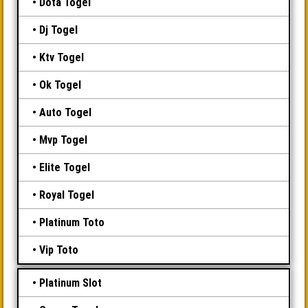
Dota Togel
Dj Togel
Ktv Togel
Ok Togel
Auto Togel
Mvp Togel
Elite Togel
Royal Togel
Platinum Toto
Vip Toto
Platinum Slot