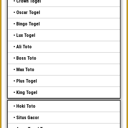
Crown Togel
Oscar Togel
Bingo Togel
Lux Togel
Ali Toto
Boss Toto
Max Toto
Plus Togel
King Togel
Hoki Toto
Situs Gacor