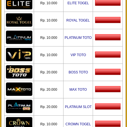
Rp. 10.000
ELITE TOGEL
Rp. 10.000
ROYAL TOGEL
Rp. 10.000
PLATINUM TOTO
Rp. 10.000
VIP TOTO
Rp. 20.000
BOSS TOTO
Rp. 20.000
MAX TOTO
Rp. 20.000
PLATINUM SLOT
Rp. 10.000
CROWN TOGEL