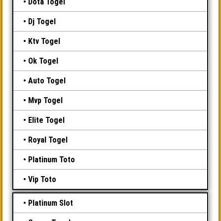
Dota Togel
Dj Togel
Ktv Togel
Ok Togel
Auto Togel
Mvp Togel
Elite Togel
Royal Togel
Platinum Toto
Vip Toto
Platinum Slot