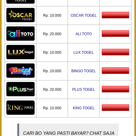
Rp. 10.000
OSCAR TOGEL
Rp. 20.000
ALI TOTO
Rp. 10.000
LUX TOGEL
Rp. 10.000
BINGO TOGEL
Rp. 20.000
PLUS TOGEL
Rp. 10.000
KING TOGEL
CARI BO YANG PASTI BAYAR? CHAT SAJA