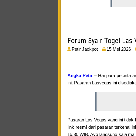
Forum Syair Togel Las 
Petir Jackpot
15 Mei 2026
Angka Petir
– Hai para pecinta a
ini. Pasaran Lasvegas ini disedia
Pasaran Las Vegas yang ini tidak b
link resmi dari pasaran terkenal in
19:30 WIB. Ayo langsung saja ma