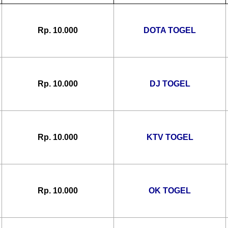
Rp. 10.000
DOTA TOGEL
Rp. 10.000
DJ TOGEL
Rp. 10.000
KTV TOGEL
Rp. 10.000
OK TOGEL