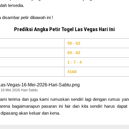
dah tersedia.
disambar petir dibawah ini !
Prediksi Angka Petir Togel Las Vegas Hari Ini
50 - 62
93 - 82
1 - 7 - 4
4168
 16 Mei 2026 Hari Sabtu
 kami terima dan juga kami rumuskan sendiri lagi dengan rumus yang 
rena bagaimanapun pasaran ini fair dan kita sendiri harus dapat
 dipasang akan keluar dan kena.