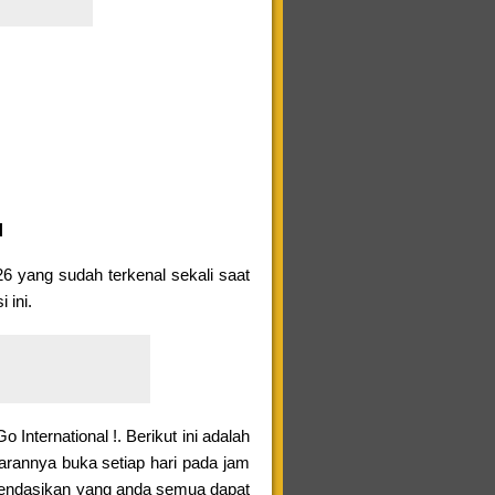
u
26 yang sudah terkenal sekali saat
 ini.
International !. Berikut ini adalah
uarannya buka setiap hari pada jam
mendasikan yang anda semua dapat