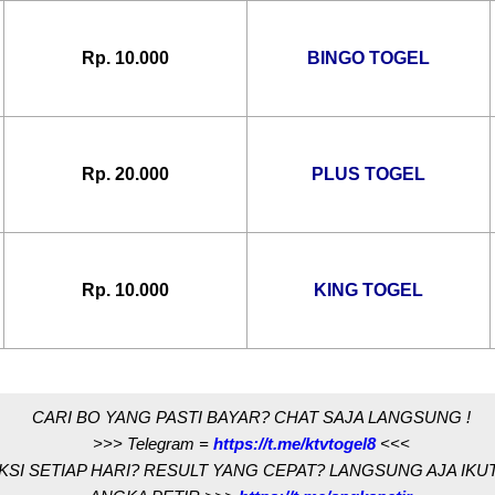
Rp. 10.000
BINGO TOGEL
Rp. 20.000
PLUS TOGEL
Rp. 10.000
KING TOGEL
CARI BO YANG PASTI BAYAR? CHAT SAJA LANGSUNG !
>>> Telegram =
https://t.me/ktvtogel8
<<<
KSI SETIAP HARI? RESULT YANG CEPAT? LANGSUNG AJA IKU