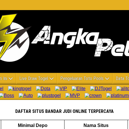
i Ini
Live Draw Togel
Pengeluaran Toto Pools
Data T
DAFTAR SITUS BANDAR JUDI ONLINE TERPERCAYA
Minimal Depo
Nama Situs