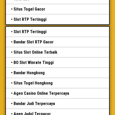
Situs Togel Gacor
Slot RTP Tertinggi
Slot RTP Tertinggi
Bandar Slot RTP Gacor
Situs Slot Online Terbaik
BO Slot Winrate Tinggi
Bandar Hongkong
Situs Togel Hongkong
Agen Casino Online Terpercaya
Bandar Judi Terpercaya
Agen Judol Tergacor