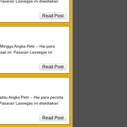
 Pasaran Lasvegas ini disediakan
Read Post
 Minggu Angka Petir – Hai para
aat ini. Pasaran Lasvegas ini
Read Post
btu Angka Petir – Hai para pecinta
 Pasaran Lasvegas ini disediakan
Read Post