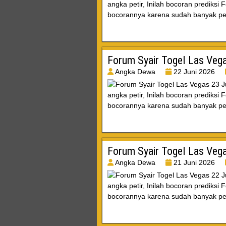
angka petir, Inilah bocoran prediksi
bocorannya karena sudah banyak pema
Forum Syair Togel Las Vega
Angka Dewa
22 Juni 2026
angka petir, Inilah bocoran prediksi
bocorannya karena sudah banyak pema
Forum Syair Togel Las Vega
Angka Dewa
21 Juni 2026
angka petir, Inilah bocoran prediksi
bocorannya karena sudah banyak pema