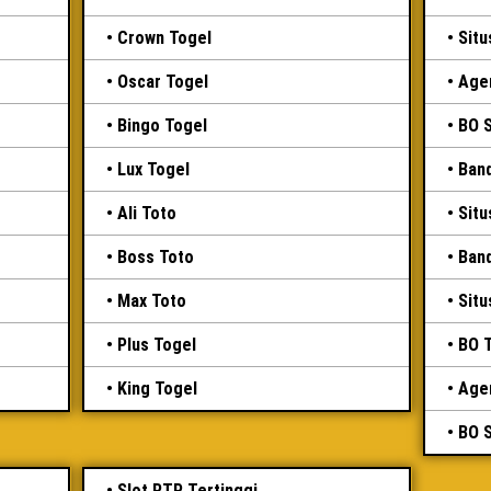
Crown Togel
Situ
Oscar Togel
Age
Bingo Togel
BO S
Lux Togel
Band
Ali Toto
Situ
Boss Toto
Band
Max Toto
Situ
Plus Togel
BO 
King Togel
Agen
BO S
Slot RTP Tertinggi