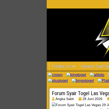
Prediksi Jitu
Keluaran Togel Har
Forum Syair Togel Las Vega
Angka Sakti
28 Juni 2026