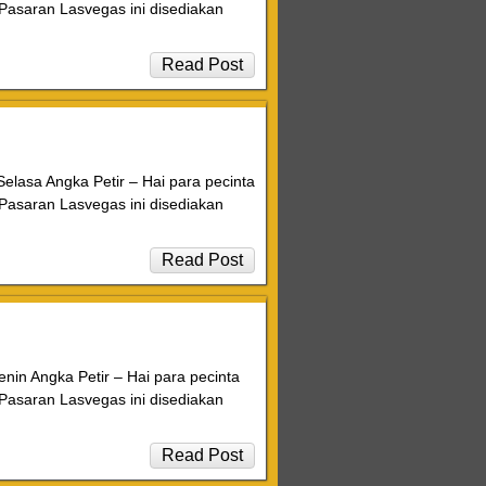
 Pasaran Lasvegas ini disediakan
Read Post
elasa Angka Petir – Hai para pecinta
 Pasaran Lasvegas ini disediakan
Read Post
nin Angka Petir – Hai para pecinta
 Pasaran Lasvegas ini disediakan
Read Post