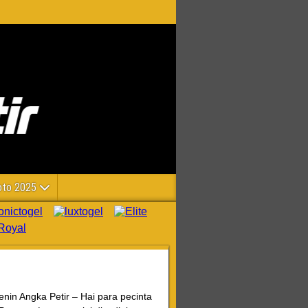
oto 2025
nin Angka Petir – Hai para pecinta