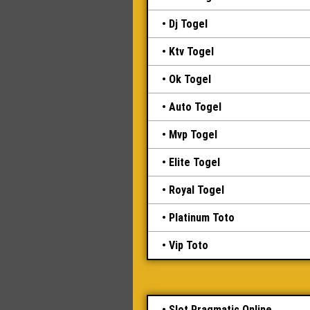
Dj Togel
Ktv Togel
Ok Togel
Auto Togel
Mvp Togel
Elite Togel
Royal Togel
Platinum Toto
Vip Toto
Slot Pragmatic Online