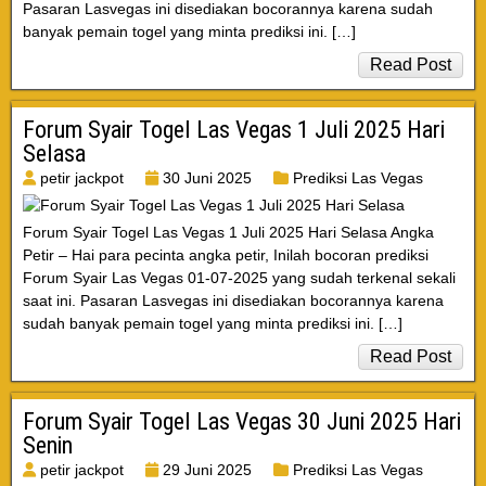
Pasaran Lasvegas ini disediakan bocorannya karena sudah
banyak pemain togel yang minta prediksi ini. […]
Read Post
Forum Syair Togel Las Vegas 1 Juli 2025 Hari
Selasa
petir jackpot
30 Juni 2025
Prediksi Las Vegas
Forum Syair Togel Las Vegas 1 Juli 2025 Hari Selasa Angka
Petir – Hai para pecinta angka petir, Inilah bocoran prediksi
Forum Syair Las Vegas 01-07-2025 yang sudah terkenal sekali
saat ini. Pasaran Lasvegas ini disediakan bocorannya karena
sudah banyak pemain togel yang minta prediksi ini. […]
Read Post
Forum Syair Togel Las Vegas 30 Juni 2025 Hari
Senin
petir jackpot
29 Juni 2025
Prediksi Las Vegas