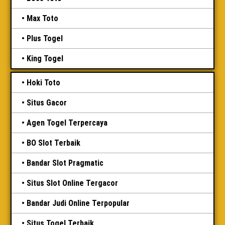
Max Toto
Plus Togel
King Togel
Hoki Toto
Situs Gacor
Agen Togel Terpercaya
BO Slot Terbaik
Bandar Slot Pragmatic
Situs Slot Online Tergacor
Bandar Judi Online Terpopular
Situs Togel Terbaik