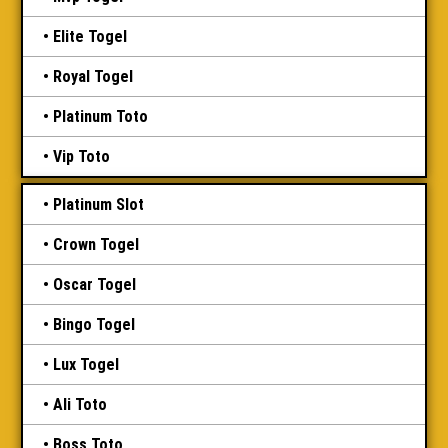
Elite Togel
Royal Togel
Platinum Toto
Vip Toto
Platinum Slot
Crown Togel
Oscar Togel
Bingo Togel
Lux Togel
Ali Toto
Boss Toto