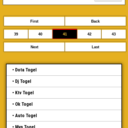
First
Back
39
40
41
42
43
Next
Last
Dota Togel
Dj Togel
Ktv Togel
Ok Togel
Auto Togel
Mvp Togel