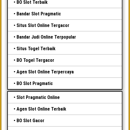
BO Slot Terbaik
Bandar Slot Pragmatic
Situs Slot Online Tergacor
Bandar Judi Online Terpopular
Situs Togel Terbaik
BO Togel Tergacor
Agen Slot Online Terpercaya
BO Slot Pragmatic
Slot Pragmatic Online
Agen Slot Online Terbaik
BO Slot Gacor