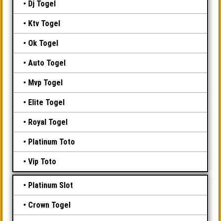
Dj Togel
Ktv Togel
Ok Togel
Auto Togel
Mvp Togel
Elite Togel
Royal Togel
Platinum Toto
Vip Toto
Platinum Slot
Crown Togel