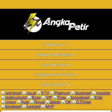
Prediksi Jitu
Keluaran Togel Hari Ini
Live Draw Togel
Pengeluaran Toto Pools
Data Toto 2025