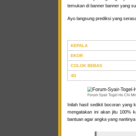
temukan di banner banner yang su
Ayo langsung prediksi yang serasa 
KEPALA
EKOR
COLOK BEBAS
4D
Forum Syair Togel Ho Chi Mi
Inilah hasil sedikit bocoran yang
mengatakan ini akan jitu 100% ka
bantuan agar angka yang nantinya