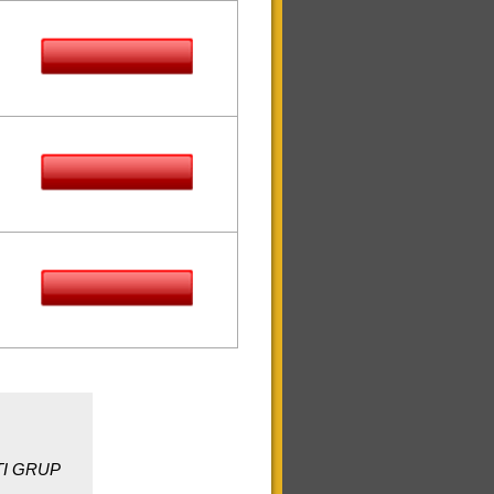
TI GRUP