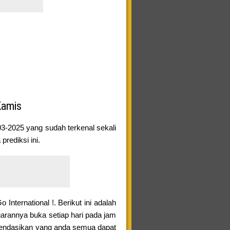
Kamis
03-2025 yang sudah terkenal sekali
rediksi ini.
International !. Berikut ini adalah
luarannya buka setiap hari pada jam
mendasikan yang anda semua dapat