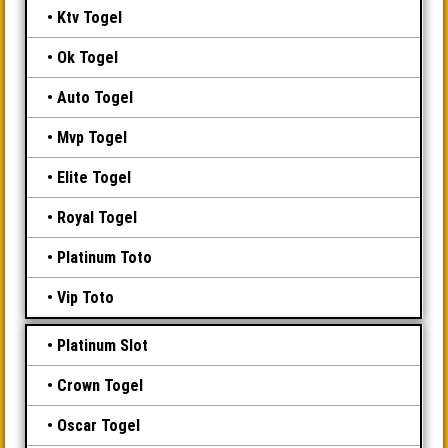
Ktv Togel
Ok Togel
Auto Togel
Mvp Togel
Elite Togel
Royal Togel
Platinum Toto
Vip Toto
Platinum Slot
Crown Togel
Oscar Togel