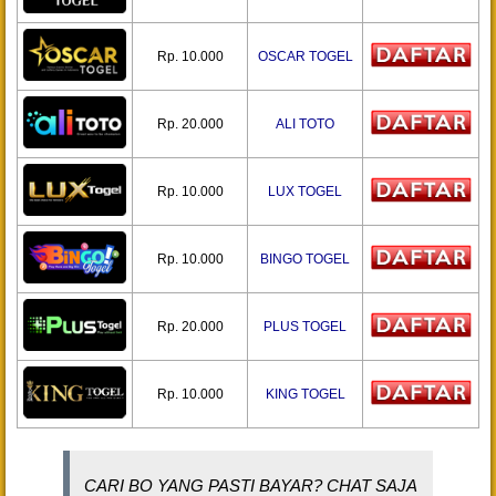
Rp. 10.000
OSCAR TOGEL
Rp. 20.000
ALI TOTO
Rp. 10.000
LUX TOGEL
Rp. 10.000
BINGO TOGEL
Rp. 20.000
PLUS TOGEL
Rp. 10.000
KING TOGEL
CARI BO YANG PASTI BAYAR? CHAT SAJA