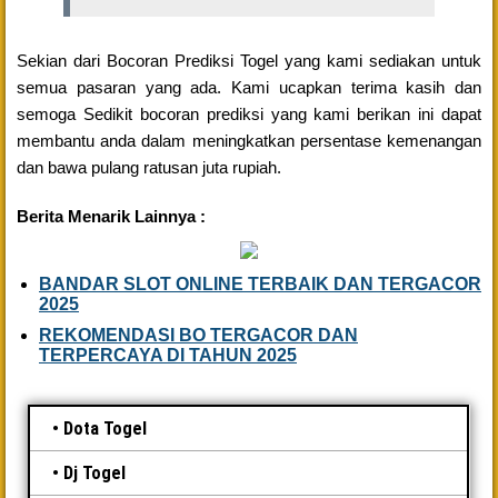
Sekian dari Bocoran Prediksi Togel yang kami sediakan untuk
semua pasaran yang ada. Kami ucapkan terima kasih dan
semoga Sedikit bocoran prediksi yang kami berikan ini dapat
membantu anda dalam meningkatkan persentase kemenangan
dan bawa pulang ratusan juta rupiah.
Berita Menarik Lainnya :
BANDAR SLOT ONLINE TERBAIK DAN TERGACOR
2025
REKOMENDASI BO TERGACOR DAN
TERPERCAYA DI TAHUN 2025
Dota Togel
Dj Togel