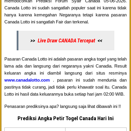
membocorkan Prediksi Forum Syair Canada 05-06-2026.
Canada Lotto ini sudah sangatlah populer saat ini karena tidak
hanya karena kemegahan Negaranya tetapi karena pasaran
Canada Lotto ini sangatlah Fair dan terkenal.
>>
Live Draw CANADA Tercepat
<<
Pasaran Canada Lotto ini adalah pasaran angka togel yang telah
lama ada dan langsung dari negaranya yakni Canadia. Result
keluaran angka ini diambil langsung dari situs resminya
www.canadalotto.com
. pasaran ini sudah mendunia dan
pastinya tidak curang, jadi tidak perlu khawatir soal itu. Canada
Lotto ini hasil data keluarannya buka setiap hari jam 02:00 WIB.
Penasaran prediksinya apa? langsung saja lihat dibawah ini !!
Prediksi Angka Petir Togel Canada Hari Ini