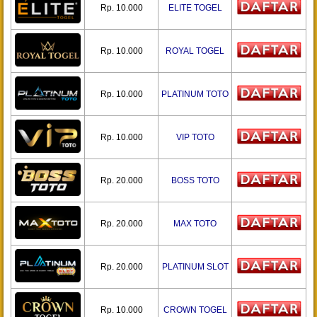
Rp. 10.000
ELITE TOGEL
Rp. 10.000
ROYAL TOGEL
Rp. 10.000
PLATINUM TOTO
Rp. 10.000
VIP TOTO
Rp. 20.000
BOSS TOTO
Rp. 20.000
MAX TOTO
Rp. 20.000
PLATINUM SLOT
Rp. 10.000
CROWN TOGEL