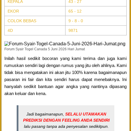
KEPALA
43 - 27
EKOR
65 - 12
COLOK BEBAS
9 - 8 - 0
4D
9871
Forum Syair Togel Canada 5 Juni 2026 Hari Jumat
Inilah hasil sedikit bocoran yang kami terima dan juga kami
rumuskan sendiri lagi dengan rumus yang jitu oleh ahlinya. Kami
tidak bisa mengatakan ini akan jitu 100% karena bagaimanapun
pasaran ini fair dan kita sendiri harus dapat menebaknya. Ini
hanyalah sedikit bantuan agar angka yang nantinya dipasang
akan keluar dan kena.
Jadi bagaimanapun,
SELALU UTAMAKAN
PREDIKSI DENGAN FEELING ANDA SENDIRI
lalu pasang tanpa ada penyesalan sedikitpun.