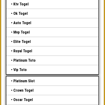
Ktv Togel
Ok Togel
Auto Togel
Mvp Togel
Elite Togel
Royal Togel
Platinum Toto
Vip Toto
Platinum Slot
Crown Togel
Oscar Togel