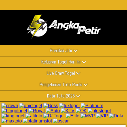
Prediksi Jitu
Keluaran Togel Hari Ini
Live Draw Togel
Pengeluaran Toto Pools
Data Toto 2025