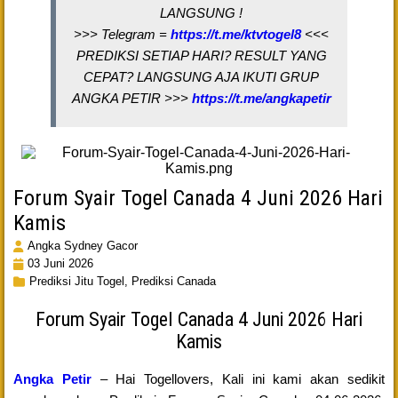
LANGSUNG !
>>> Telegram =
https://t.me/ktvtogel8
<<<
PREDIKSI SETIAP HARI? RESULT YANG
CEPAT? LANGSUNG AJA IKUTI GRUP
ANGKA PETIR >>>
https://t.me/angkapetir
Forum Syair Togel Canada 4 Juni 2026 Hari
Kamis
Angka Sydney Gacor
03 Juni 2026
Prediksi Jitu Togel,
Prediksi Canada
Forum Syair Togel Canada 4 Juni 2026 Hari
Kamis
Angka Petir
– Hai Togellovers, Kali ini kami akan sedikit