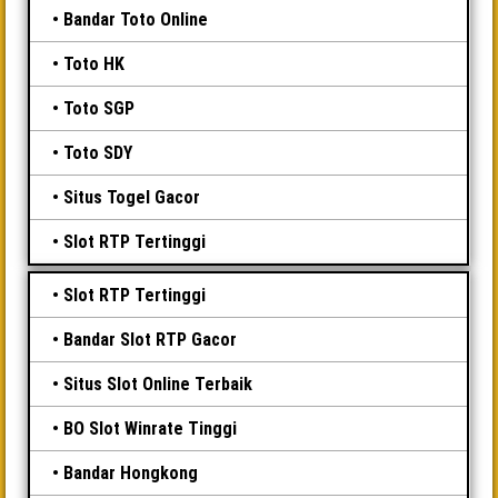
Bandar Toto Online
Toto HK
Toto SGP
Toto SDY
Situs Togel Gacor
Slot RTP Tertinggi
Slot RTP Tertinggi
Bandar Slot RTP Gacor
Situs Slot Online Terbaik
BO Slot Winrate Tinggi
Bandar Hongkong