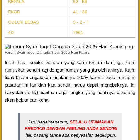
KEPALA
60 - 58
EKOR
41 - 36
COLOK BEBAS
9 - 2 - 7
4D
7961
Forum Syair Togel Canada 3 Juli 2025 Hari Kamis
Inilah hasil sedikit bocoran yang kami terima dan juga kami
rumuskan sendiri lagi dengan rumus yang jitu oleh ahlinya. Kami
tidak bisa mengatakan ini akan jitu 100% karena bagaimanapun
pasaran ini fair dan kita sendiri harus dapat menebaknya. Ini
hanyalah sedikit bantuan agar angka yang nantinya dipasang
akan keluar dan kena.
Jadi bagaimanapun,
SELALU UTAMAKAN
PREDIKSI DENGAN FEELING ANDA SENDIRI
lalu pasang tanpa ada penyesalan sedikitpun.