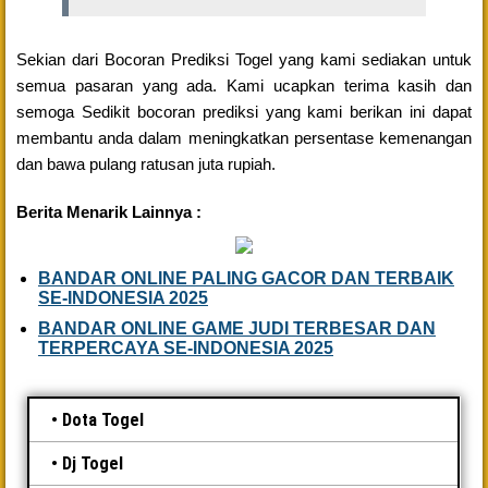
Sekian dari Bocoran Prediksi Togel yang kami sediakan untuk
semua pasaran yang ada. Kami ucapkan terima kasih dan
semoga Sedikit bocoran prediksi yang kami berikan ini dapat
membantu anda dalam meningkatkan persentase kemenangan
dan bawa pulang ratusan juta rupiah.
Berita Menarik Lainnya :
BANDAR ONLINE PALING GACOR DAN TERBAIK
SE-INDONESIA 2025
BANDAR ONLINE GAME JUDI TERBESAR DAN
TERPERCAYA SE-INDONESIA 2025
Dota Togel
Dj Togel