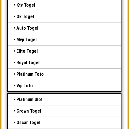
Ktv Togel
Ok Togel
Auto Togel
Mvp Togel
Elite Togel
Royal Togel
Platinum Toto
Vip Toto
Platinum Slot
Crown Togel
Oscar Togel