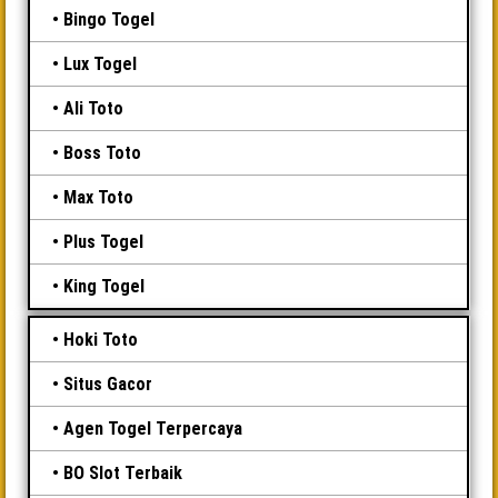
Bingo Togel
Lux Togel
Ali Toto
Boss Toto
Max Toto
Plus Togel
King Togel
Hoki Toto
Situs Gacor
Agen Togel Terpercaya
BO Slot Terbaik