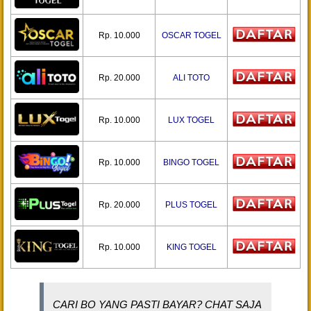
Rp. 10.000
OSCAR TOGEL
Rp. 20.000
ALI TOTO
Rp. 10.000
LUX TOGEL
Rp. 10.000
BINGO TOGEL
Rp. 20.000
PLUS TOGEL
Rp. 10.000
KING TOGEL
CARI BO YANG PASTI BAYAR? CHAT SAJA