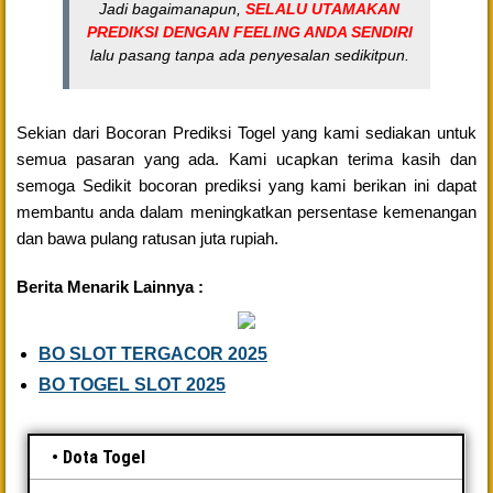
Jadi bagaimanapun,
SELALU UTAMAKAN
PREDIKSI DENGAN FEELING ANDA SENDIRI
lalu pasang tanpa ada penyesalan sedikitpun.
Sekian dari Bocoran Prediksi Togel yang kami sediakan untuk
semua pasaran yang ada. Kami ucapkan terima kasih dan
semoga Sedikit bocoran prediksi yang kami berikan ini dapat
membantu anda dalam meningkatkan persentase kemenangan
dan bawa pulang ratusan juta rupiah.
Berita Menarik Lainnya :
BO SLOT TERGACOR 2025
BO TOGEL SLOT 2025
Dota Togel