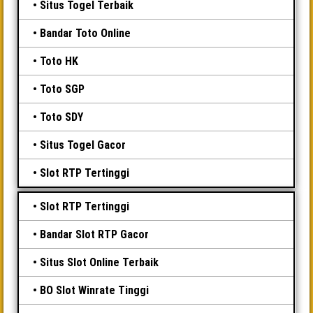
Situs Togel Terbaik
Bandar Toto Online
Toto HK
Toto SGP
Toto SDY
Situs Togel Gacor
Slot RTP Tertinggi
Slot RTP Tertinggi
Bandar Slot RTP Gacor
Situs Slot Online Terbaik
BO Slot Winrate Tinggi