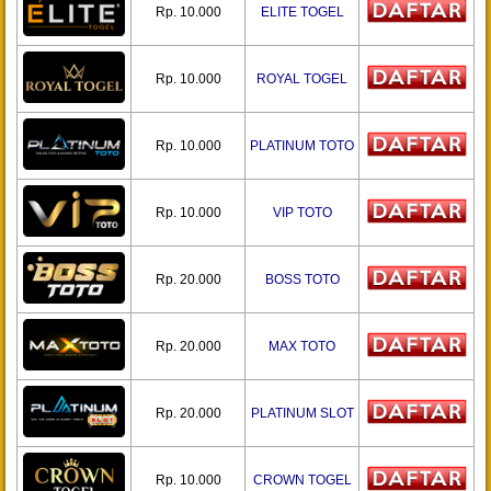
Rp. 10.000
ELITE TOGEL
Rp. 10.000
ROYAL TOGEL
Rp. 10.000
PLATINUM TOTO
Rp. 10.000
VIP TOTO
Rp. 20.000
BOSS TOTO
Rp. 20.000
MAX TOTO
Rp. 20.000
PLATINUM SLOT
Rp. 10.000
CROWN TOGEL