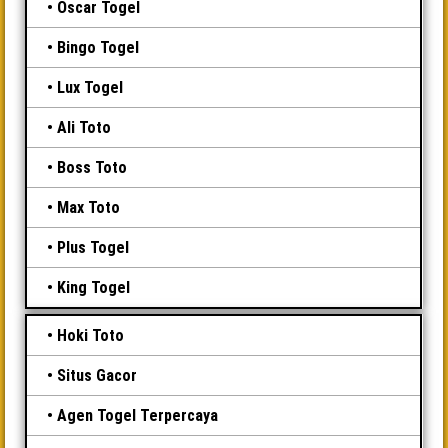
Oscar Togel
Bingo Togel
Lux Togel
Ali Toto
Boss Toto
Max Toto
Plus Togel
King Togel
Hoki Toto
Situs Gacor
Agen Togel Terpercaya