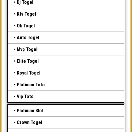
Dj Togel
Ktv Togel
Ok Togel
Auto Togel
Mvp Togel
Elite Togel
Royal Togel
Platinum Toto
Vip Toto
Platinum Slot
Crown Togel