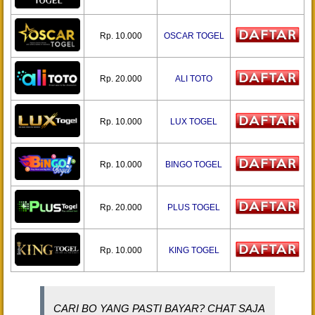
Rp. 10.000
OSCAR TOGEL
Rp. 20.000
ALI TOTO
Rp. 10.000
LUX TOGEL
Rp. 10.000
BINGO TOGEL
Rp. 20.000
PLUS TOGEL
Rp. 10.000
KING TOGEL
CARI BO YANG PASTI BAYAR? CHAT SAJA