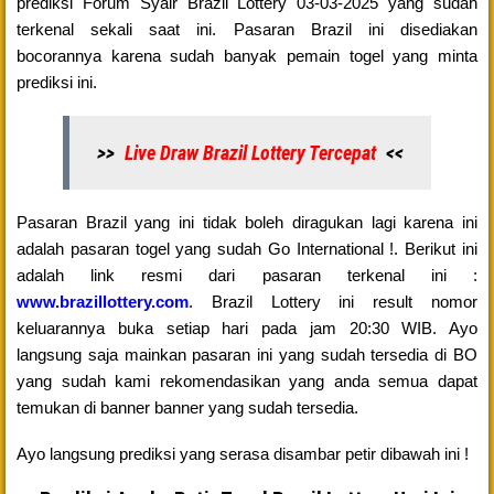
prediksi Forum Syair Brazil Lottery 03-03-2025 yang sudah
terkenal sekali saat ini. Pasaran Brazil ini disediakan
bocorannya karena sudah banyak pemain togel yang minta
prediksi ini.
>>
Live Draw Brazil Lottery Tercepat
<<
Pasaran Brazil yang ini tidak boleh diragukan lagi karena ini
adalah pasaran togel yang sudah Go International !. Berikut ini
adalah link resmi dari pasaran terkenal ini :
www.brazillottery.com
. Brazil Lottery ini result nomor
keluarannya buka setiap hari pada jam 20:30 WIB. Ayo
langsung saja mainkan pasaran ini yang sudah tersedia di BO
yang sudah kami rekomendasikan yang anda semua dapat
temukan di banner banner yang sudah tersedia.
Ayo langsung prediksi yang serasa disambar petir dibawah ini !