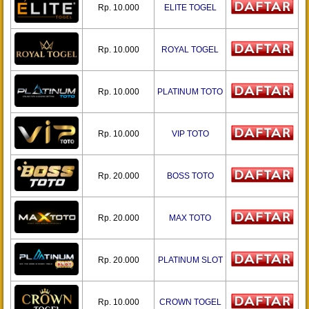
Rp. 10.000
ELITE TOGEL
Rp. 10.000
ROYAL TOGEL
Rp. 10.000
PLATINUM TOTO
Rp. 10.000
VIP TOTO
Rp. 20.000
BOSS TOTO
Rp. 20.000
MAX TOTO
Rp. 20.000
PLATINUM SLOT
Rp. 10.000
CROWN TOGEL