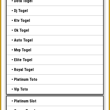
Dota Togel
Dj Togel
Ktv Togel
Ok Togel
Auto Togel
Mvp Togel
Elite Togel
Royal Togel
Platinum Toto
Vip Toto
Platinum Slot