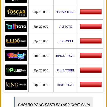
Rp. 10.000
OSCAR TOGEL
Rp. 20.000
ALI TOTO
Rp. 10.000
LUX TOGEL
Rp. 10.000
BINGO TOGEL
Rp. 20.000
PLUS TOGEL
Rp. 10.000
KING TOGEL
CARI BO YANG PASTI BAYAR? CHAT SAJA