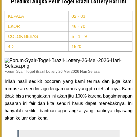
Prediksi Angka Petir Togel Brazil Lottery Hari Ini
KEPALA
02 - 83
EKOR
46 - 70
COLOK BEBAS
5 - 1 - 9
4D
1520
Forum Syair Togel Brazil Lottery 26 Mei 2026 Hari Selasa
Inilah hasil sedikit bocoran yang kami terima dan juga kami
rumuskan sendiri lagi dengan rumus yang jitu oleh ahlinya. Kami
tidak bisa mengatakan ini akan jitu 100% karena bagaimanapun
pasaran ini fair dan kita sendiri harus dapat menebaknya. Ini
hanyalah sedikit bantuan agar angka yang nantinya dipasang
akan keluar dan kena.