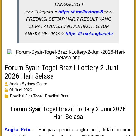
LANGSUNG !
>>> Telegram =
https://t.me/ktvtogel8
<<<
PREDIKSI SETIAP HARI? RESULT YANG
CEPAT? LANGSUNG AJA IKUTI GRUP
ANGKA PETIR >>>
https://t.me/angkapetir
Forum Syair Togel Brazil Lottery 2 Juni
2026 Hari Selasa
Angka Sydney Gacor
01 Juni 2026
Prediksi Jitu Togel,
Prediksi Brazil
Forum Syair Togel Brazil Lottery 2 Juni 2026
Hari Selasa
Angka Petir
– Hai para pecinta angka petir, Inilah bocoran