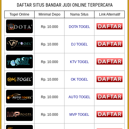
DAFTAR SITUS BANDAR JUDI ONLINE TERPERCAYA
Togel Online
Minimal Depo
Nama Situs
Link Alternatif
Rp. 10.000
DOTA TOGEL
Rp. 10.000
DJ TOGEL
Rp. 10.000
KTV TOGEL
Rp. 10.000
OK TOGEL
Rp. 10.000
AUTO TOGEL
Rp. 10.000
MVP TOGEL