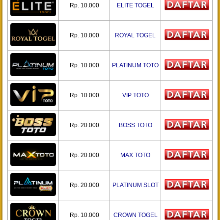
Rp. 10.000
ELITE TOGEL
Rp. 10.000
ROYAL TOGEL
Rp. 10.000
PLATINUM TOTO
Rp. 10.000
VIP TOTO
Rp. 20.000
BOSS TOTO
Rp. 20.000
MAX TOTO
Rp. 20.000
PLATINUM SLOT
Rp. 10.000
CROWN TOGEL