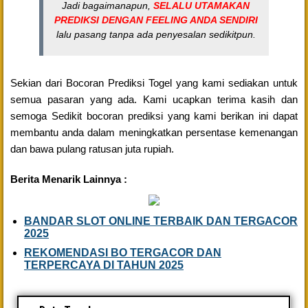
Jadi bagaimanapun,
SELALU UTAMAKAN
PREDIKSI DENGAN FEELING ANDA SENDIRI
lalu pasang tanpa ada penyesalan sedikitpun.
Sekian dari Bocoran Prediksi Togel yang kami sediakan untuk
semua pasaran yang ada. Kami ucapkan terima kasih dan
semoga Sedikit bocoran prediksi yang kami berikan ini dapat
membantu anda dalam meningkatkan persentase kemenangan
dan bawa pulang ratusan juta rupiah.
Berita Menarik Lainnya :
BANDAR SLOT ONLINE TERBAIK DAN TERGACOR
2025
REKOMENDASI BO TERGACOR DAN
TERPERCAYA DI TAHUN 2025