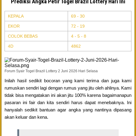
Prediksi Angka Petir Togel Brazil Lottery Hari Ini
KEPALA
69 - 30
EKOR
72 - 19
COLOK BEBAS
4 - 5 - 8
4D
4862
Forum Syair Togel Brazil Lottery 2 Juni 2026 Hari Selasa
Inilah hasil sedikit bocoran yang kami terima dan juga kami
rumuskan sendiri lagi dengan rumus yang jitu oleh ahlinya. Kami
tidak bisa mengatakan ini akan jitu 100% karena bagaimanapun
pasaran ini fair dan kita sendiri harus dapat menebaknya. Ini
hanyalah sedikit bantuan agar angka yang nantinya dipasang
akan keluar dan kena.