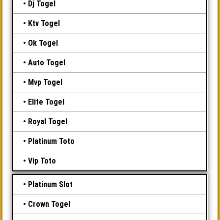
Dj Togel
Ktv Togel
Ok Togel
Auto Togel
Mvp Togel
Elite Togel
Royal Togel
Platinum Toto
Vip Toto
Platinum Slot
Crown Togel