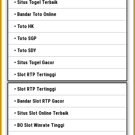
Situs Togel Terbaik
Bandar Toto Online
Toto HK
Toto SGP
Toto SDY
Situs Togel Gacor
Slot RTP Tertinggi
Slot RTP Tertinggi
Bandar Slot RTP Gacor
Situs Slot Online Terbaik
BO Slot Winrate Tinggi