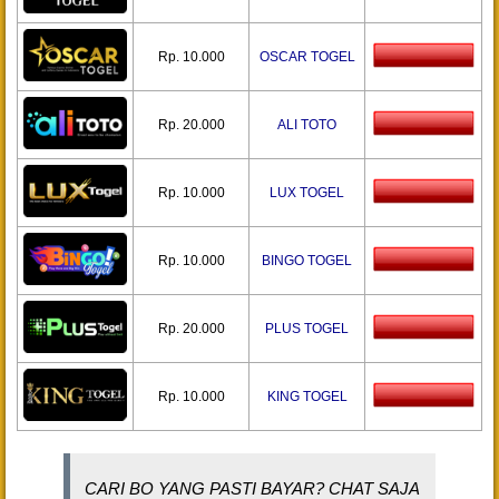
Rp. 10.000
OSCAR TOGEL
Rp. 20.000
ALI TOTO
Rp. 10.000
LUX TOGEL
Rp. 10.000
BINGO TOGEL
Rp. 20.000
PLUS TOGEL
Rp. 10.000
KING TOGEL
CARI BO YANG PASTI BAYAR? CHAT SAJA