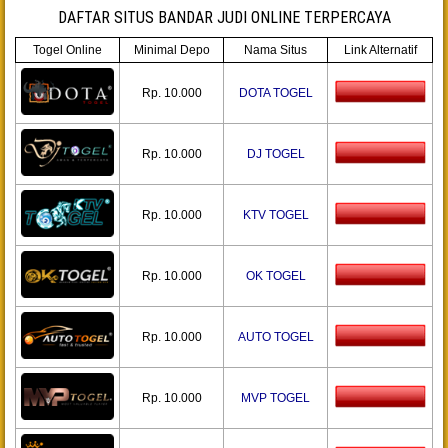
DAFTAR SITUS BANDAR JUDI ONLINE TERPERCAYA
Togel Online
Minimal Depo
Nama Situs
Link Alternatif
Rp. 10.000
DOTA TOGEL
Rp. 10.000
DJ TOGEL
Rp. 10.000
KTV TOGEL
Rp. 10.000
OK TOGEL
Rp. 10.000
AUTO TOGEL
Rp. 10.000
MVP TOGEL