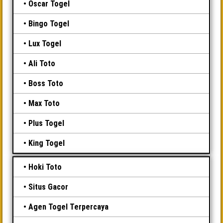
Oscar Togel
Bingo Togel
Lux Togel
Ali Toto
Boss Toto
Max Toto
Plus Togel
King Togel
Hoki Toto
Situs Gacor
Agen Togel Terpercaya