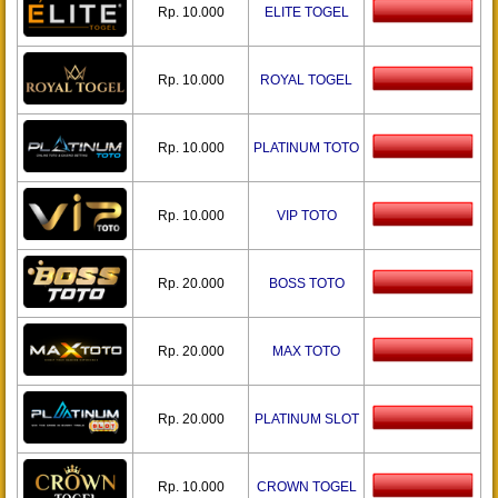
Rp. 10.000
ELITE TOGEL
Rp. 10.000
ROYAL TOGEL
Rp. 10.000
PLATINUM TOTO
Rp. 10.000
VIP TOTO
Rp. 20.000
BOSS TOTO
Rp. 20.000
MAX TOTO
Rp. 20.000
PLATINUM SLOT
Rp. 10.000
CROWN TOGEL