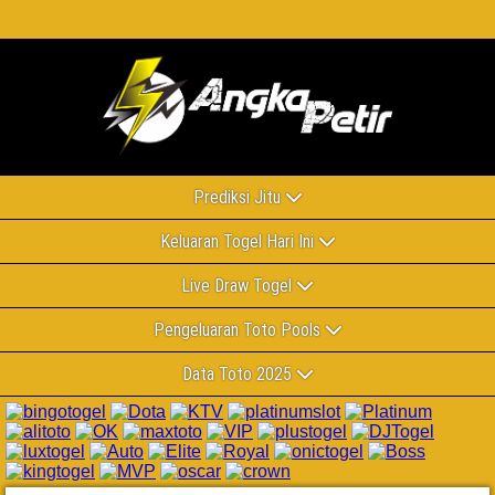
Prediksi Jitu
Keluaran Togel Hari Ini
Live Draw Togel
Pengeluaran Toto Pools
Data Toto 2025