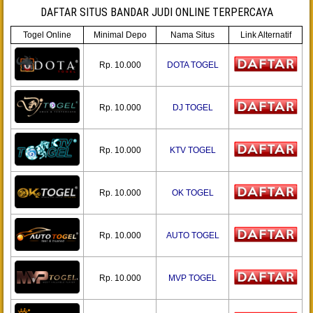
DAFTAR SITUS BANDAR JUDI ONLINE TERPERCAYA
Togel Online
Minimal Depo
Nama Situs
Link Alternatif
Rp. 10.000
DOTA TOGEL
Rp. 10.000
DJ TOGEL
Rp. 10.000
KTV TOGEL
Rp. 10.000
OK TOGEL
Rp. 10.000
AUTO TOGEL
Rp. 10.000
MVP TOGEL