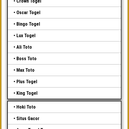
Crown Togel
Oscar Togel
Bingo Togel
Lux Togel
Ali Toto
Boss Toto
Max Toto
Plus Togel
King Togel
Hoki Toto
Situs Gacor