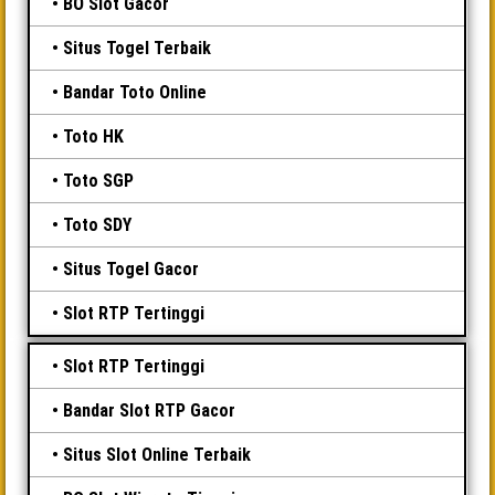
BO Slot Gacor
Situs Togel Terbaik
Bandar Toto Online
Toto HK
Toto SGP
Toto SDY
Situs Togel Gacor
Slot RTP Tertinggi
Slot RTP Tertinggi
Bandar Slot RTP Gacor
Situs Slot Online Terbaik