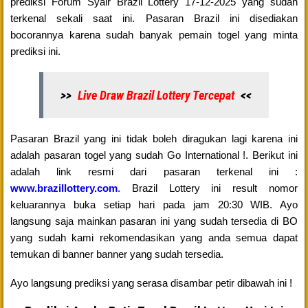
prediksi Forum Syair Brazil Lottery 17-12-2025 yang sudah
terkenal sekali saat ini. Pasaran Brazil ini disediakan
bocorannya karena sudah banyak pemain togel yang minta
prediksi ini.
>>
Live Draw Brazil Lottery Tercepat
<<
Pasaran Brazil yang ini tidak boleh diragukan lagi karena ini
adalah pasaran togel yang sudah Go International !. Berikut ini
adalah link resmi dari pasaran terkenal ini :
www.brazillottery.com
. Brazil Lottery ini result nomor
keluarannya buka setiap hari pada jam 20:30 WIB. Ayo
langsung saja mainkan pasaran ini yang sudah tersedia di BO
yang sudah kami rekomendasikan yang anda semua dapat
temukan di banner banner yang sudah tersedia.
Ayo langsung prediksi yang serasa disambar petir dibawah ini !