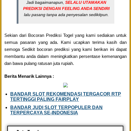
Jadi bagaimanapun,
SELALU UTAMAKAN
PREDIKSI DENGAN FEELING ANDA SENDIRI
lalu pasang tanpa ada penyesalan sedikitpun.
Sekian dari Bocoran Prediksi Togel yang kami sediakan untuk
semua pasaran yang ada. Kami ucapkan terima kasih dan
semoga Sedikit bocoran prediksi yang kami berikan ini dapat
membantu anda dalam meningkatkan persentase kemenangan
dan bawa pulang ratusan juta rupiah.
Berita Menarik Lainnya :
BANDAR SLOT REKOMENDASI TERGACOR RTP
TERTINGGI PALING FAIRPLAY
BANDAR JUDI SLOT TERPOPULER DAN
TERPERCAYA SE-INDONESIA