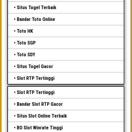
Situs Togel Terbaik
Bandar Toto Online
Toto HK
Toto SGP
Toto SDY
Situs Togel Gacor
Slot RTP Tertinggi
Slot RTP Tertinggi
Bandar Slot RTP Gacor
Situs Slot Online Terbaik
BO Slot Winrate Tinggi