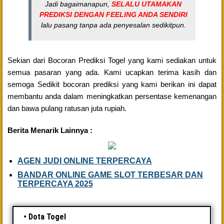
Jadi bagaimanapun,
SELALU UTAMAKAN
PREDIKSI DENGAN FEELING ANDA SENDIRI
lalu pasang tanpa ada penyesalan sedikitpun.
Sekian dari Bocoran Prediksi Togel yang kami sediakan untuk
semua pasaran yang ada. Kami ucapkan terima kasih dan
semoga Sedikit bocoran prediksi yang kami berikan ini dapat
membantu anda dalam meningkatkan persentase kemenangan
dan bawa pulang ratusan juta rupiah.
Berita Menarik Lainnya :
AGEN JUDI ONLINE TERPERCAYA
BANDAR ONLINE GAME SLOT TERBESAR DAN
TERPERCAYA 2025
Dota Togel