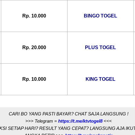
Rp. 10.000
BINGO TOGEL
Rp. 20.000
PLUS TOGEL
Rp. 10.000
KING TOGEL
CARI BO YANG PASTI BAYAR? CHAT SAJA LANGSUNG !
>>> Telegram =
https://t.me/ktvtogel8
<<<
KSI SETIAP HARI? RESULT YANG CEPAT? LANGSUNG AJA IKU