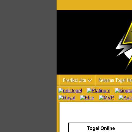
Prediksi Jitu
Keluaran Togel Har
Togel Online