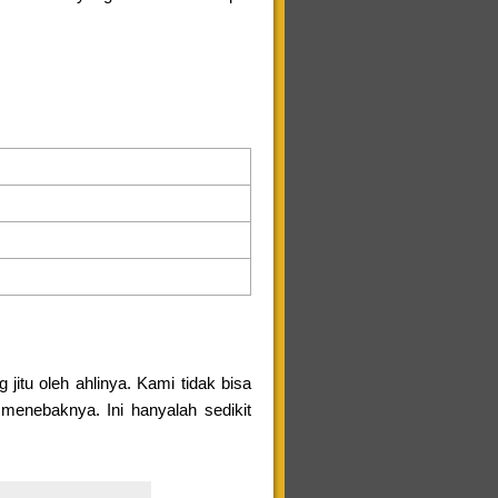
jitu oleh ahlinya. Kami tidak bisa
 menebaknya. Ini hanyalah sedikit