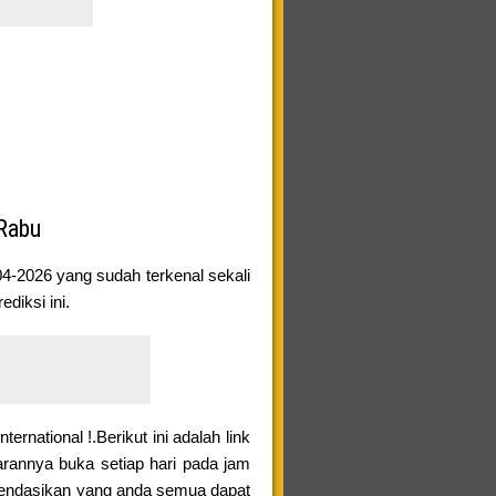
 Rabu
-04-2026 yang sudah terkenal sekali
diksi ini.
rnational !.Berikut ini adalah link
uarannya buka setiap hari pada jam
mendasikan yang anda semua dapat