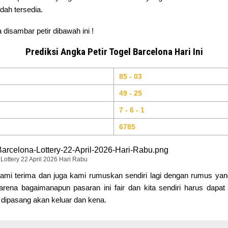
dah tersedia.
disambar petir dibawah ini !
Prediksi Angka Petir Togel Barcelona Hari Ini
85 - 03
49 - 25
7 - 6 - 1
6785
Lottery 22 April 2026 Hari Rabu
 kami terima dan juga kami rumuskan sendiri lagi dengan rumus yang 
rena bagaimanapun pasaran ini fair dan kita sendiri harus dapat
 dipasang akan keluar dan kena.