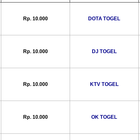
Rp. 10.000
DOTA TOGEL
Rp. 10.000
DJ TOGEL
Rp. 10.000
KTV TOGEL
Rp. 10.000
OK TOGEL