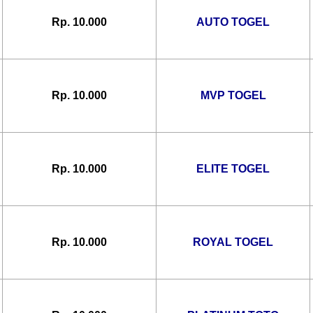
Rp. 10.000
AUTO TOGEL
Rp. 10.000
MVP TOGEL
Rp. 10.000
ELITE TOGEL
Rp. 10.000
ROYAL TOGEL