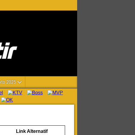
oto 2025
Link Alternatif