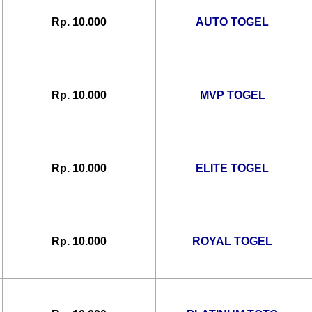
Rp. 10.000
AUTO TOGEL
Rp. 10.000
MVP TOGEL
Rp. 10.000
ELITE TOGEL
Rp. 10.000
ROYAL TOGEL