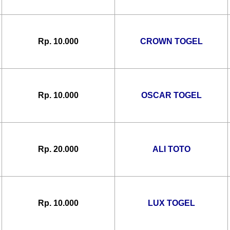
Rp. 10.000
CROWN TOGEL
Rp. 10.000
OSCAR TOGEL
Rp. 20.000
ALI TOTO
Rp. 10.000
LUX TOGEL