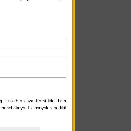
jitu oleh ahlinya. Kami tidak bisa
 menebaknya. Ini hanyalah sedikit