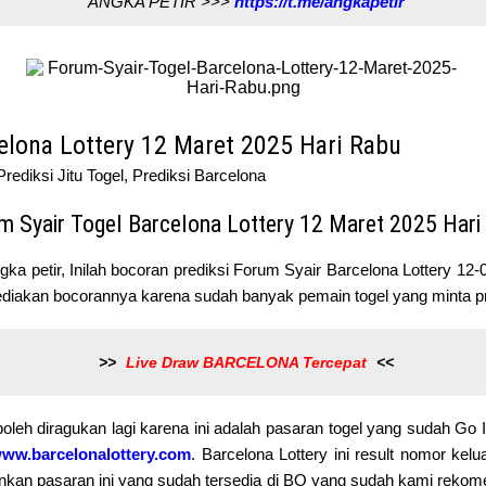
ANGKA PETIR >>>
https://t.me/angkapetir
elona Lottery 12 Maret 2025 Hari Rabu
Prediksi Jitu Togel,
Prediksi Barcelona
m Syair Togel Barcelona Lottery 12 Maret 2025 Hari
gka petir, Inilah bocoran prediksi Forum Syair Barcelona Lottery 12
sediakan bocorannya karena sudah banyak pemain togel yang minta pre
>>
Live Draw BARCELONA Tercepat
<<
oleh diragukan lagi karena ini adalah pasaran togel yang sudah Go Inte
ww.barcelonalottery.com
. Barcelona Lottery ini result nomor kel
inkan pasaran ini yang sudah tersedia di BO yang sudah kami reko