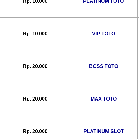
Rp. 10.000
PLATINUM TOTO
Rp. 10.000
VIP TOTO
Rp. 20.000
BOSS TOTO
Rp. 20.000
MAX TOTO
Rp. 20.000
PLATINUM SLOT