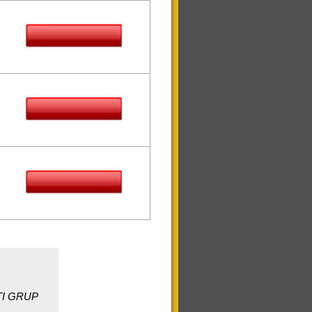
TI GRUP